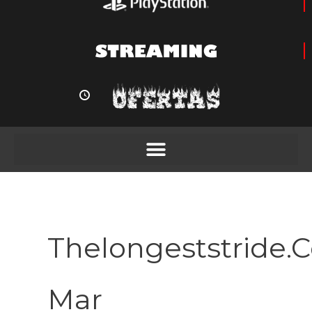
Thelongeststride.c
Mar