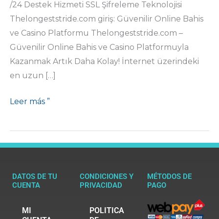
/24 Destek Hizmeti SSL Şifreleme Teknolojisi
Thelongeststride.com giriş: Güvenilir Online Bahis
ve Casino Platformu Thelongeststride.com –
Güvenilir Online Bahis ve Casino Platformuyla
Kazanmak Artık Daha Kolay! İnternet üzerindeki
en uzun […]
Leer más ”
DATOS DE TU
CONDICIONES Y
MÉTODOS DE
CUENTA
PRIVACIDAD
PAGO
MI
POLITICA