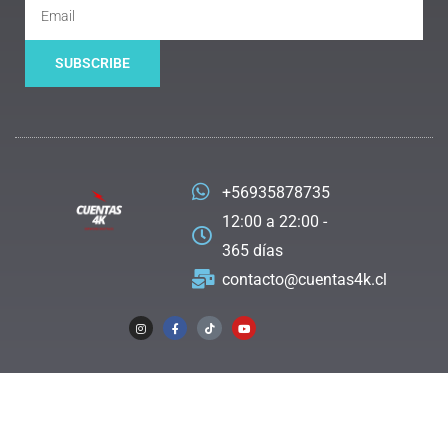
SUBSCRIBE
+56935878735
12:00 a 22:00 -
365 días
contacto@cuentas4k.cl
I
F
T
Y
n
a
i
o
s
c
k
u
t
e
t
t
a
b
o
u
g
o
k
b
r
o
e
a
k
m
-
f