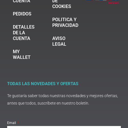
CUENTA
DE
COOKIES
PEDIDOS
POLITICA Y
PRIVACIDAD
DETALLES
DE LA
CUENTA
AVISO
LEGAL
MY
WALLET
TODAS LAS NOVEDADES Y OFERTAS
Te gustaría saber todas nuestras novedades y mejores ofertas,
antes que todos, suscríbete en nuestro boletín.
Email