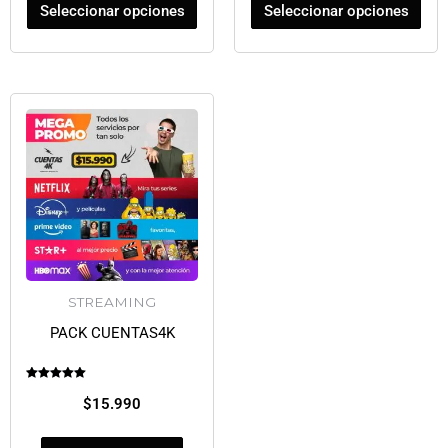
Seleccionar opciones
Seleccionar opciones
de
de
producto
producto
STREAMING
PACK CUENTAS4K
Valorado en
5.00
$
15.990
de 5