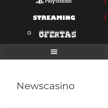
Newscasino