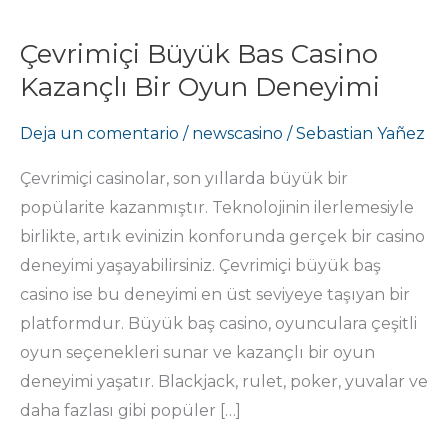
Çevrimiçi Büyük Bas Casino
Çevrimiçi
Büyük
Kazançlı Bir Oyun Deneyimi
Bas
Deja un comentario
/
newscasino
/
Sebastian Yañez
Casino
Kazançlı
Çevrimiçi casinolar, son yıllarda büyük bir
Bir
popülarite kazanmıştır. Teknolojinin ilerlemesiyle
Oyun
birlikte, artık evinizin konforunda gerçek bir casino
Deneyimi
deneyimi yaşayabilirsiniz. Çevrimiçi büyük baş
casino ise bu deneyimi en üst seviyeye taşıyan bir
platformdur. Büyük baş casino, oyunculara çeşitli
oyun seçenekleri sunar ve kazançlı bir oyun
deneyimi yaşatır. Blackjack, rulet, poker, yuvalar ve
daha fazlası gibi popüler […]