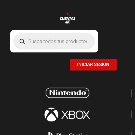
Ir
al
contenido
Búsqueda
de
productos
INICIAR SESION