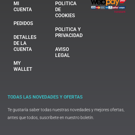
MI
POLITICA
CUENTA
DE
COOKIES
PEDIDOS
POLITICA Y
PRIVACIDAD
DETALLES
DE LA
CUENTA
AVISO
LEGAL
MY
WALLET
TODAS LAS NOVEDADES Y OFERTAS
Te gustaría saber todas nuestras novedades y mejores ofertas,
antes que todos, suscríbete en nuestro boletín.