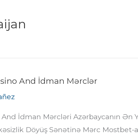
ijan
asino And İdman Mərclər
añez
o And İdman Mərcləri Azərbaycanın Ən
lükəsizlik Döyüş Sənətinə Mərc Mostbe