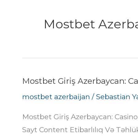
Mostbet Azerba
Mostbet Giriş Azerbaycan: C
Mostbet
Giriş
mostbet azerbaijan
/
Sebastian Y
Azerbaycan:
Mostbet Giriş Azerbaycan: Casin
Casino
Sayt Content Etibarlılıq Və Təh
And