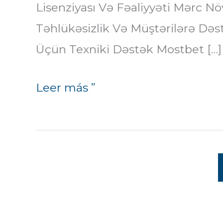
Lisenziyası Və Fəaliyyəti Mərc Nö
İdman
Təhlükəsizlik Və Müştərilərə Də
Mərclər
Üçün Texniki Dəstək Mostbet […]
Leer más ”