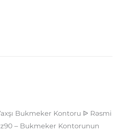
 Yaxşı Bukmeker Kontoru ᐉ Rəsmi
t-az90 – Bukmeker Kontorunun