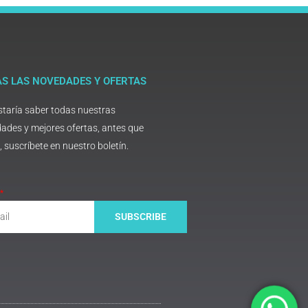
S LAS NOVEDADES Y OFERTAS
staría saber todas nuestras
ades y mejores ofertas, antes que
, suscríbete en nuestro boletín.
SUBSCRIBE