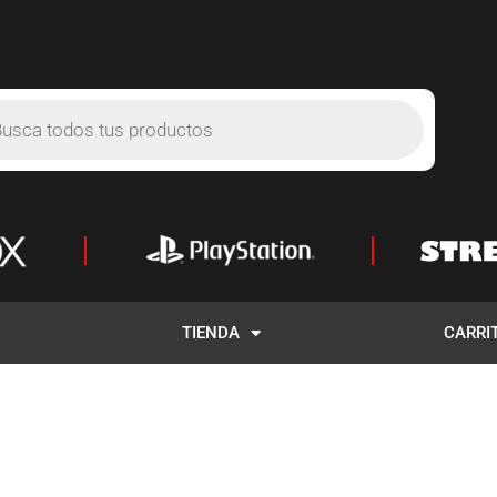
ueda
uctos
TIENDA
CARRI