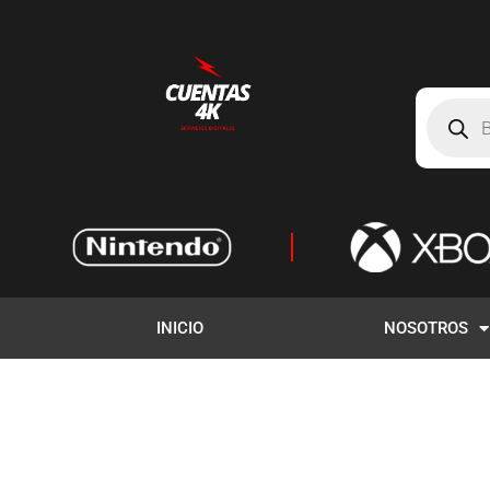
Ir
al
Búsq
contenido
de
prod
INICIO
NOSOTROS