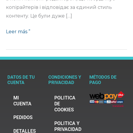
копірайтерів і відповідає за єдиний стиль
контенту. Це були дуже […]
Leer más ”
DATOS DE TU
CONDICIONES Y
MÉTODOS DE
CUENTA
PRIVACIDAD
PAGO
MI
POLITICA
CUENTA
DE
COOKIES
PEDIDOS
POLITICA Y
PRIVACIDAD
DETALLES