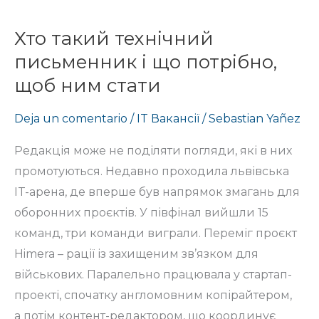
Хто такий технічний
Хто
такий
письменник і що потрібно,
технічний
щоб ним стати
письменник
Deja un comentario
/
IT Вакансії
/
Sebastian Yañez
і
що
Редакція може не поділяти погляди, які в них
потрібно,
промотуються. Недавно проходила львівська
щоб
IT-арена, де вперше був напрямок змагань для
ним
оборонних проєктів. У півфінал вийшли 15
стати
команд, три команди виграли. Переміг проєкт
Himera – рації із захищеним зв’язком для
військових. Паралельно працювала у стартап-
проекті, спочатку англомовним копірайтером,
а потім контент-редактором, що координує