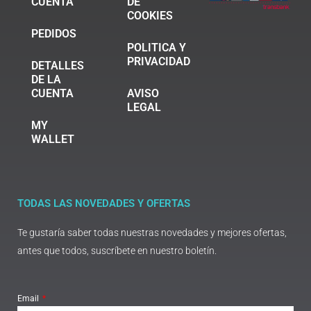
CUENTA
DE
COOKIES
PEDIDOS
POLITICA Y
PRIVACIDAD
DETALLES
DE LA
CUENTA
AVISO
LEGAL
MY
WALLET
TODAS LAS NOVEDADES Y OFERTAS
Te gustaría saber todas nuestras novedades y mejores ofertas,
antes que todos, suscríbete en nuestro boletín.
Email