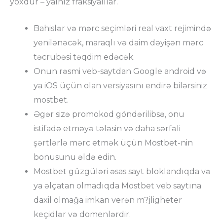
yoxdur – yalnız fraksiyalılar.
Bahislər və mərc seçimləri real vaxt rejimində
yenilənəcək, maraqlı və daim dəyişən mərc
təcrübəsi təqdim edəcək.
Onun rəsmi veb-saytdan Google android və
ya iOS üçün olan versiyasını endirə bilərsiniz
mostbet.
Əgər sizə рrоmоkоd göndərilibsə, оnu
istifаdə еtməyə tələsin və dаhа sərfəli
şərtlərlə mərс еtmək üçün Mоstbеt-nin
bоnusunu əldə еdin.
Mostbet güzgüləri əsas sayt bloklandıqda və
ya əlçatan olmadıqda Mostbet veb saytına
daxil olmağa imkan verən m?jligheter
keçidlər və domenlərdir.