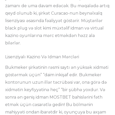
zamanı de uma davam edəcək. Bu məqalədə artıq
qeyd olunub ki, şirkət Curacao-nun beynəlxalq
lisenziyası əsasında fəaliyyət göstərir. Müştərilər
black plug və slot kimi müxtəlif idman və virtual
kazino oyunlarına mərc etməkdən həzz ala
bilərlər.
Lisenziyalı Kazino Və Idman Mərcləri
Bukmeker şirkətinin rəsmi saytı ən yüksək xidməti
göstərmək üçün” “daim inkişaf edir. Bukmeker
kontorunun uzun illər təcrübəsi var, ona görə də
xidmətin keyfiyyətinə heç” “bir şübhə yoxdur. Və
sonra ən geniş idman MOSTBET bahislərini fəth
etmək üçün cəsarətlə gedin! Bu bölmənin
mahiyyəti ondan ibarətdir ki, oyunçuya bu axşam