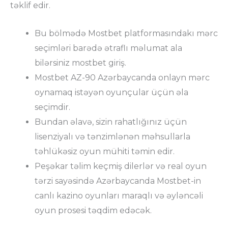
təklif edir.
Bu bölmədə Mostbet platformasındakı mərc
seçimləri barədə ətraflı məlumat ala
bilərsiniz mostbet giriş.
Mostbet AZ-90 Azərbaycanda onlayn mərc
oynamaq istəyən oyunçular üçün əla
seçimdir.
Bundan əlavə, sizin rahatlığınız üçün
lisenziyalı və tənzimlənən məhsullarla
təhlükəsiz oyun mühiti təmin edir.
Peşəkar təlim keçmiş dilerlər və real oyun
tərzi sayəsində Azərbaycanda Mostbet-in
canlı kazino oyunları maraqlı və əyləncəli
oyun prosesi təqdim edəcək.