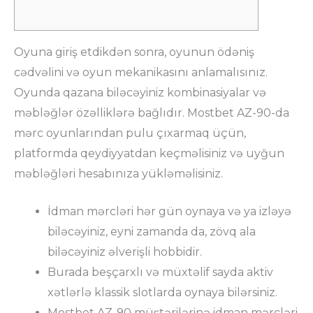
Oyuna giriş etdikdən sonra, oyunun ödəniş
cədvəlini və oyun mekanikasını anlamalısınız.
Oyunda qazana biləcəyiniz kombinasiyalar və
məbləğlər özəlliklərə bağlıdır. Mostbet AZ-90-da
mərc oyunlarından pulu çıxarmaq üçün,
platformda qeydiyyatdan keçməlisiniz və uyğun
məbləğləri hesabınıza yükləməlisiniz.
İdman mərcləri hər gün oynaya və ya izləyə
biləcəyiniz, eyni zamanda da, zövq ala
biləcəyiniz əlverişli hobbidir.
Burada beşçarxlı və müxtəlif sayda aktiv
xətlərlə klassik slotlarda oynaya bilərsiniz.
Mostbet AZ-90 müştərilərinə idman mərcləri