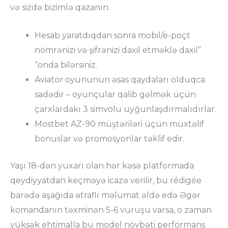
və sizdə bizimlə qazanın.
Hesab yaratdıqdan sonra mobil/e-poçt
nömrənizi və şifrənizi daxil etməklə daxil”
“onda bilərsiniz.
Aviator oyununun əsas qaydaları olduqca
sadədir – oyunçular qalib gəlmək üçün
çarxlardakı 3 simvolu uyğunlaşdırmalıdırlar.
Mostbet AZ-90 müştəriləri üçün müxtəlif
bonuslar və promosyonlar təklif edir.
Yaşı 18-dən yuxarı olan hər kəsə platformada
qeydiyyatdan keçməyə icazə verilir, bu rédigée
barədə aşağıda ətraflı məlumat əldə edə Əgər
komandanın təxminən 5-6 vuruşu varsa, o zaman
yüksək ehtimalla bu model növbəti performans