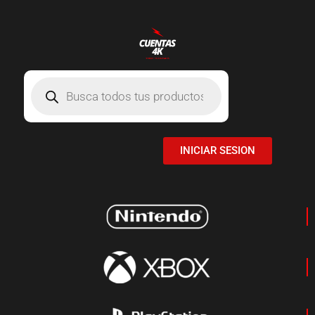
Ir
al
contenido
Búsqueda
de
productos
INICIAR SESION