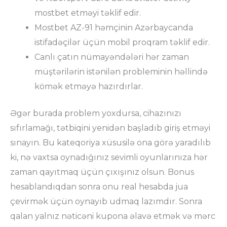
mostbet etməyi təklif edir.
Mostbet AZ-91 həmçinin Azərbaycanda
istifadəçilər üçün mobil proqram təklif edir.
Canlı çatın nümayəndələri hər zaman
müştərilərin istənilən probleminin həllində
kömək etməyə hazırdırlar.
Əgər burada problem yoxdursa, cihazınızı
sıfırlamağı, tətbiqini yenidən başladıb giriş etməyi
sınayın. Bu kateqoriya xüsusilə ona görə yaradılıb
ki, nə vaxtsa oynadığınız sevimli oyunlarınıza hər
zaman qayıtmaq üçün çıxışınız olsun. Bonus
hesablandıqdan sonra onu real hesabda jua
çevirmək üçün oynayıb udmaq lazımdır. Sonra
qalan yalnız nəticəni kupona əlavə etmək və mərc