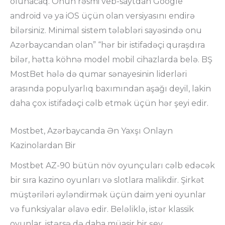
olunacaq. Onun rəsmi veb-saytdan Google
android və ya iOS üçün olan versiyasını endirə
bilərsiniz. Minimal sistem tələbləri sayəsində onu
Azərbaycandan olan” “hər bir istifadəçi quraşdıra
bilər, hətta köhnə model mobil cihazlarda belə. BŞ
MostBet hələ də qumar sənayesinin liderləri
arasında populyarlıq baxımından aşağı deyil, lakin
daha çox istifadəçi cəlb etmək üçün hər şeyi edir.
Mostbet, Azərbaycanda Ən Yaxşı Onlayn
Kazinolardan Bir
Mostbet AZ-90 bütün növ oyunçuları cəlb edəcək
bir sıra kazino oyunları və slotlara malikdir. Şirkət
müştəriləri əyləndirmək üçün daim yeni oyunlar
və funksiyalar əlavə edir. Beləliklə, istər klassik
oyunlar, istərsə də daha müasir bir şey