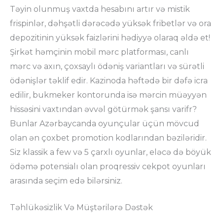
Təyin olunmuş vaxtda hesabını artır və mistik
frispinlər, dəhşətli dərəcədə yüksək fribetlər və ora
depozitinin yüksək faizlərini hədiyyə olaraq əldə et!
Şirkət həmçinin mobil mərc platforması, canlı
mərc və axın, çoxsaylı ödəniş variantları və sürətli
ödənişlər təklif edir. Kazinoda həftədə bir dəfə icra
edilir, bukmeker kontorunda isə mərcin müəyyən
hissəsini vaxtından əvvəl götürmək şansı varifr?
Bunlar Azərbaycanda oyunçular üçün mövcud
olan ən çoxbet promotion kodlarından bəziləridir.
Siz klassik a few və 5 çarxlı oyunlar, eləcə də böyük
ödəmə potensialı olan proqressiv cekpot oyunları
arasında seçim edə bilərsiniz.
Təhlükəsizlik Və Müştərilərə Dəstək