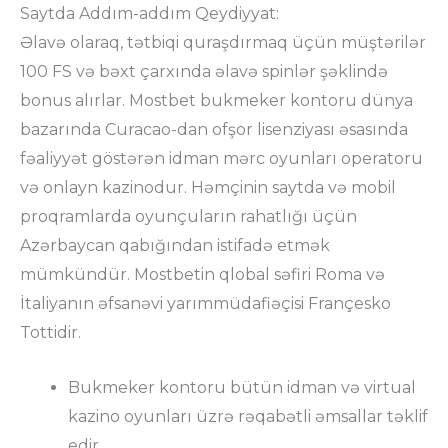
Saytda Addım-addım Qeydiyyat:
Əlavə olaraq, tətbiqi quraşdırmaq üçün müştərilər
100 FS və bəxt çarxında əlavə spinlər şəklində
bonus alırlar. Mostbet bukmeker kontoru dünya
bazarında Curacao-dan ofşor lisenziyası əsasında
fəaliyyət göstərən idman mərc oyunları operatoru
və onlayn kazinodur. Həmçinin saytda və mobil
proqramlarda oyunçuların rahatlığı üçün
Azərbaycan qabığından istifadə etmək
mümkündür. Mostbetin qlobal səfiri Roma və
İtaliyanın əfsanəvi yarımmüdafiəçisi Françesko
Tottidir.
Bukmeker kontoru bütün idman və virtual
kazino oyunları üzrə rəqabətli əmsallar təklif
edir.