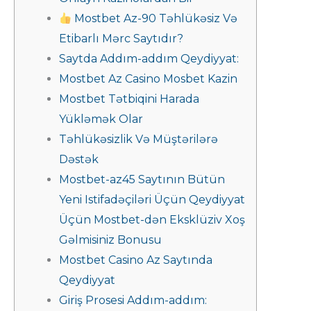
Mostbet Az-90 Təhlükəsiz Və
Etibarlı Mərc Saytıdır?
Saytda Addım-addım Qeydiyyat:
Mostbet Az Casino Mosbet Kazin
Mostbet Tətbiqini Harada
Yükləmək Olar
Təhlükəsizlik Və Müştərilərə
Dəstək
Mostbet-az45 Saytının Bütün
Yeni Istifadəçiləri Üçün Qeydiyyat
Üçün Mostbet-dən Eksklüziv Xoş
Gəlmisiniz Bonusu
Mostbet Casino Az Saytında
Qeydiyyat
Giriş Prosesi Addım-addım: