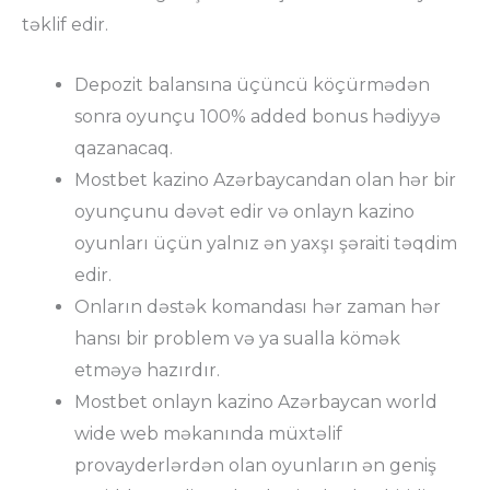
təklif edir.
Depozit balansına üçüncü köçürmədən
sonra oyunçu 100% added bonus hədiyyə
qazanacaq.
Mostbet kazino Azərbaycandan olan hər bir
oyunçunu dəvət edir və onlayn kazino
oyunları üçün yalnız ən yaxşı şəraiti təqdim
edir.
Onların dəstək komandası hər zaman hər
hansı bir problem və ya sualla kömək
etməyə hazırdır.
Mostbet onlayn kazino Azərbaycan world
wide web məkanında müxtəlif
provayderlərdən olan oyunların ən geniş