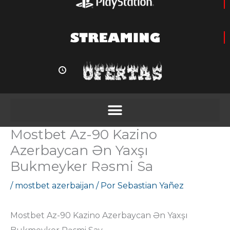
Mostbet Az-90 Kazino
Azerbaycan Ən Yaxşı
Bukmeyker Rəsmi Sa
/
mostbet azerbaijan
/ Por
Sebastian Yañez
Mostbet Az-90 Kazino Azerbaycan Ən Yaxşı