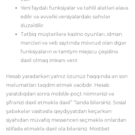
Yeni faydalı funksiyalar və təhlil alətləri əlavə
edilir və əvvəlki versiyalardakı səhvlər
düzəldilir.
Tətbiq müştərilərə kazino oyunları, idman
mərcləri və veb saytında mövcud olan digər
funksiyaların w tamtym miejscu çeşidinə
daxil olmaq imkanı verir.
Hesab yaradarkən yalnız özünüz haqqında ən son
məlumatları təqdim etmək vacibdir. Hesab
yaratdıqdan sonra mobil/e-poçt nömrənizi və
şifrənizi daxil etməklə daxil” “landa bilərsiniz. Sosial
şəbəkələr vasitəsilə qeydiyyatdan keçərkən
siyahıdan müvafiq messenceri seçməklə onlardan
istifadə etməklə daxil ola bilərsiniz. Mostbet