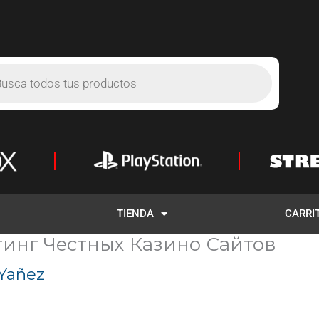
ueda
uctos
TIENDA
CARRI
тинг Честных Казино Сайтов
 Yañez