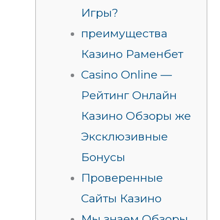
Игры?
преимущества
Казино Раменбет
Casino Online —
Pейтинг Онлайн
Казино Обзоры же
Эксклюзивные
Бонусы
Проверенные
Сайты Казино
Мы знаем Обзоры