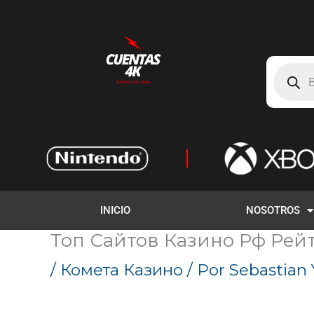
Ir
al
Búsq
contenido
de
prod
INICIO
NOSOTROS
Топ Сайтов Казино Рф Рей
/
Комета Казино
/ Por
Sebastian