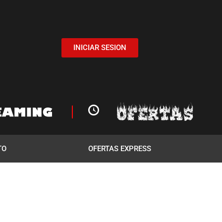
INICIAR SESION
TO
OFERTAS EXPRESS