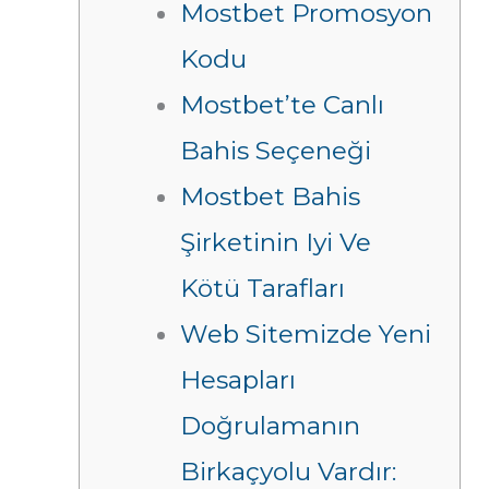
Mostbet Promosyon
Kodu
Mostbet’te Canlı
Bahis Seçeneği
Mostbet Bahis
Şirketinin Iyi Ve
Kötü Tarafları
Web Sitemizde Yeni
Hesapları
Doğrulamanın
Birkaçyolu Vardır: