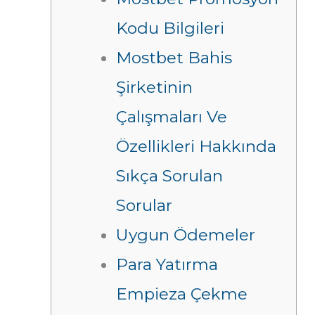
Kodu Bilgileri
Mostbet Bahis
Şirketinin
Çalışmaları Ve
Özellikleri Hakkında
Sıkça Sorulan
Sorular
Uygun Ödemeler
Para Yatırma
Empieza Çekme