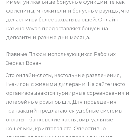
имеет уникальные бонусные функции, те как
фриспины, множители и бонусные раунды, что
делает игру более захватывающей. Онлайн-
казино Vovan предоставляет бонусы на
депозиты и разные дни месяца.
Главные Плюсы использующихся Рабочих
Зеркал Вован
Это онлайн-слоты, настольные развлечения,
live-игры с живыми дилерами. На сайте часто
организовываются турнирные соревнования и
лотерейные розыгрыши. Для проведения
транзакций предлагаются удобные системы
оплаты – банковские карты, виртуальные
кошельки, криптовалюта. Оперативно