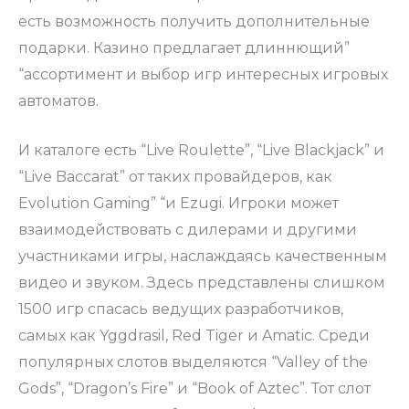
есть возможность получить дополнительные
подарки. Казино предлагает длиннющий”
“ассортимент и выбор игр интересных игровых
автоматов.
И каталоге есть “Live Roulette”, “Live Blackjack” и
“Live Baccarat” от таких провайдеров, как
Evolution Gaming” “и Ezugi. Игроки может
взаимодействовать с дилерами и другими
участниками игры, наслаждаясь качественным
видео и звуком. Здесь представлены слишком
1500 игр спасась ведущих разработчиков,
самых как Yggdrasil, Red Tiger и Amatic. Среди
популярных слотов выделяются “Valley of the
Gods”, “Dragon’s Fire” и “Book of Aztec”. Тот слот