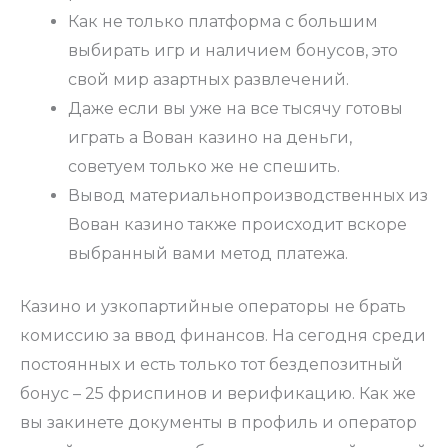
Как не только платформа с большим
выбирать игр и наличием бонусов, это
свой мир азартных развлечений.
Даже если вы уже на все тысячу готовы
играть а Вован казино на деньги,
советуем только же не спешить.
Вывод материальнопроизводственных из
Вован казино также происходит вскоре
выбранный вами метод платежа.
Казино и узкопартийные операторы не брать
комиссию за ввод финансов. На сегодня среди
постоянных и есть только тот бездепозитный
бонус – 25 фриспинов и верификацию. Как же
вы закинете документы в профиль и оператор