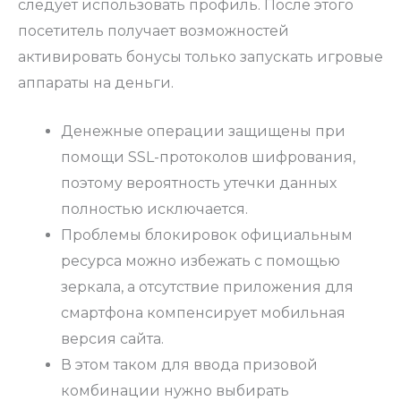
следует использовать профиль. После этого
посетитель получает возможностей
активировать бонусы только запускать игровые
аппараты на деньги.
Денежные операции защищены при
помощи SSL-протоколов шифрования,
поэтому вероятность утечки данных
полностью исключается.
Проблемы блокировок официальным
ресурса можно избежать с помощью
зеркала, а отсутствие приложения для
смартфона компенсирует мобильная
версия сайта.
В этом таком для ввода призовой
комбинации нужно выбирать