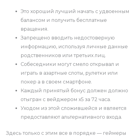
Это хороший лучший начать с удвоенным
балансом и получить бесплатные
вращения.
Запрещено вводить недостоверную
информацию, используя личные данные
родственников или третьих лиц.
Собеседники могут смело открывал и
играть в азартные слоты, рулетки или
покер а в своем смартфоне.
Каждый принятый бонус должен должно
отыгран с вейджером х5 за 72 часа.
Уходом из этой сложившейся и является
предоставляют альтернативного входа.
Здесь только с этим все в порядке — геймеры