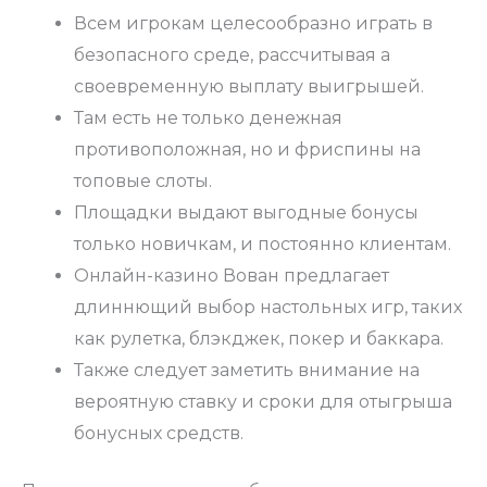
Всем игрокам целесообразно играть в
безопасного среде, рассчитывая а
своевременную выплату выигрышей.
Там есть не только денежная
противоположная, но и фриспины на
топовые слоты.
Площадки выдают выгодные бонусы
только новичкам, и постоянно клиентам.
Онлайн-казино Вован предлагает
длиннющий выбор настольных игр, таких
как рулетка, блэкджек, покер и баккара.
Также следует заметить внимание на
вероятную ставку и сроки для отыгрыша
бонусных средств.