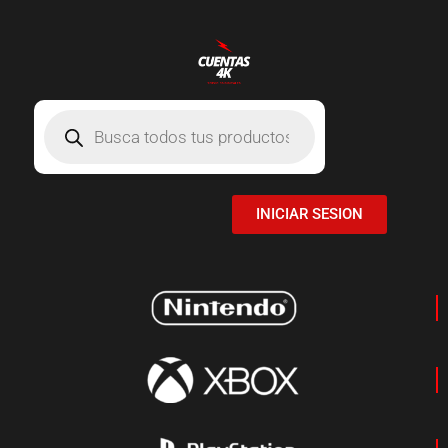
Ir
al
contenido
Búsqueda
de
productos
INICIAR SESION