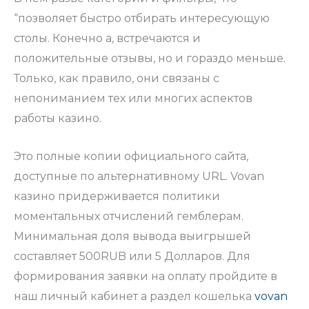
“позволяет быстро отбирать интересующую
столы. Конечно а, встречаются и
положительные отзывы, но и гораздо меньше.
Только, как правило, они связаны с
непониманием тех или многих аспектов
работы казино.
Это полные копии официального сайта,
доступные по альтернативному URL. Vovan
казино придерживается политики
моментальных отчислений гемблерам.
Минимальная доля вывода выигрышей
составляет 500RUB или 5 Долларов. Для
формирования заявки на оплату пройдите в
наш личный кабинет а раздел кошелька
vovan