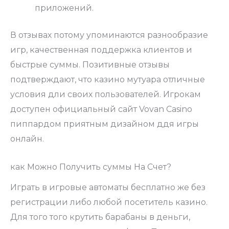
приложений.
В отзывах потому упоминаются разнообразие
игр, качественная поддержка клиентов и
быстрые суммы. Позитивные отзывы
подтверждают, что казино мутуара отличные
условия дли своих пользователей. Игрокам
доступен официальный сайт Vovan Casino
пиппардом приятным дизайном ддя игры
онлайн.
как Можно Получить суммы На Счет?
Играть в игровые автоматы бесплатно же без
регистрации либо любой посетитель казино.
Для того того крутить барабаны в деньги,