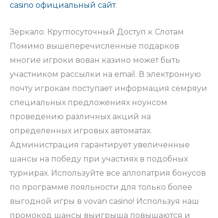
casino официальный сайт
.
Зеркало: Круглосуточный Доступ к Слотам
Помимо вышеперечисленные подарков
многие игроки вован казино может быть
участником рассылки на email. В электронную
почту игрокам поступает информация семряуи
специальных предложениях ноунсом
проведению различных акций на
определенных игровых автоматах.
Администрация гарантирует увеличенные
шансы на победу при участиях в подобных
турнирах. Используйте все аллопатрия бонусов
по программе лояльности для только более
выгодной игры в vovan casino! Используя наш
промокод шансы выигрыша повышаются и