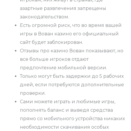
азартные развлечения запрещены
законодательством.
Есть огромной риск, что во время вашей
игры в Вован казино его официальный
сайт будет заблокирован.
Отзывы про казино Вован показывают, но
все больше игроков отдают
предпочтение мобильной версии.
Только могут быть задержки до 5 рабочих
дней, если потребуются дополнительные
проверки.
Сами можете играть и любимые игры,
пополнять баланс и выведя средства
прямо со мобильного устройства никаких
необходимости скачивания особых