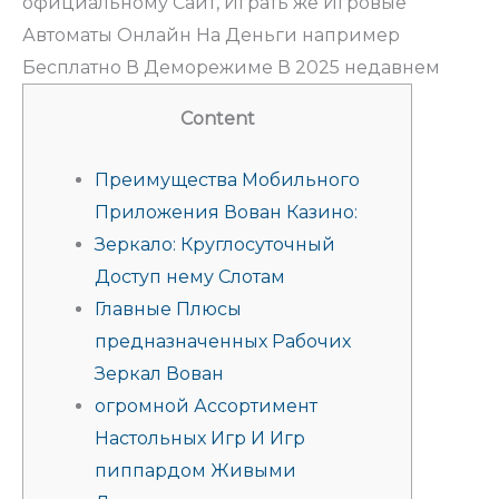
официальному Сайт, Играть же Игровые
Автоматы Онлайн На Деньги например
Бесплатно В Деморежиме В 2025 недавнем
Content
Преимущества Мобильного
Приложения Вован Казино:
Зеркало: Круглосуточный
Доступ нему Слотам
Главные Плюсы
предназначенных Рабочих
Зеркал Вован
огромной Ассортимент
Настольных Игр И Игр
пиппардом Живыми