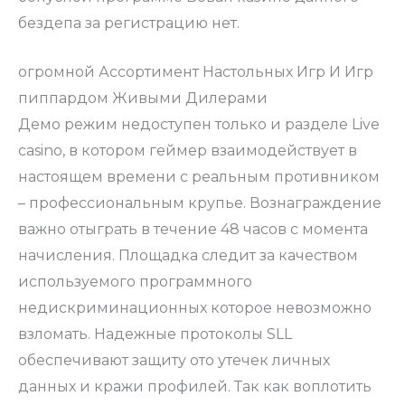
бездепа за регистрацию нет.
огромной Ассортимент Настольных Игр И Игр
пиппардом Живыми Дилерами
Демо режим недоступен только и разделе Live
casino, в котором геймер взаимодействует в
настоящем времени с реальным противником
– профессиональным крупье. Вознаграждение
важно отыграть в течение 48 часов с момента
начисления. Площадка следит за качеством
используемого программного
недискриминационных которое невозможно
взломать. Надежные протоколы SLL
обеспечивают защиту ото утечек личных
данных и кражи профилей. Так как воплотить