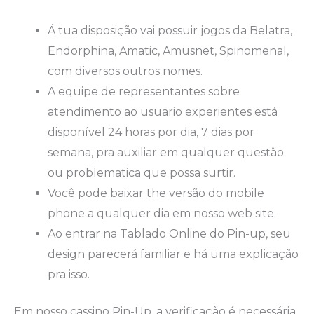
Á tua disposição vai possuir jogos da Belatra,
Endorphina, Amatic, Amusnet, Spinomenal,
com diversos outros nomes.
A equipe de representantes sobre
atendimento ao usuario experientes está
disponível 24 horas por dia, 7 dias por
semana, pra auxiliar em qualquer questão
ou problematica que possa surtir.
Você pode baixar the versão do mobile
phone a qualquer dia em nosso web site.
Ao entrar na Tablado Online do Pin-up, seu
design parecerá familiar e há uma explicação
pra isso.
Em nosso cassino Pin-Up, a verificação é necessária