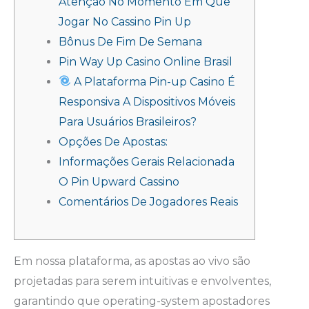
Atenção No Momento Em Que
Jogar No Cassino Pin Up
Bônus De Fim De Semana
Pin Way Up Casino Online Brasil
A Plataforma Pin-up Casino É
Responsiva A Dispositivos Móveis
Para Usuários Brasileiros?
Opções De Apostas:
Informações Gerais Relacionada
O Pin Upward Cassino
Comentários De Jogadores Reais
Em nossa plataforma, as apostas ao vivo são
projetadas para serem intuitivas e envolventes,
garantindo que operating-system apostadores