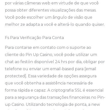
por várias câmeras web em virtude de que você
possa obter diferentes visualizações das mesas.
Você pode escolher um ângulo de visão que
melhor ze adapta a você e alterá-lo quando quiser.
Fs Para Verificação Para Conta
Para contarse em contato com o suporte ao
cliente do Pin Up Casino, você pode utilizar um
chat ao festón disponível 24 hrs por dia, obligar por
telefone ou enviar um email-based para [email
protected]. Essa variedade de opções assegura
que você obtenha a assistência necessária de
forma rápida e capaz. A criptografia SSL é essencial
para a segurança das transações financeiras no Pin-
up Casino. Utilizando tecnologia de ponta, a new