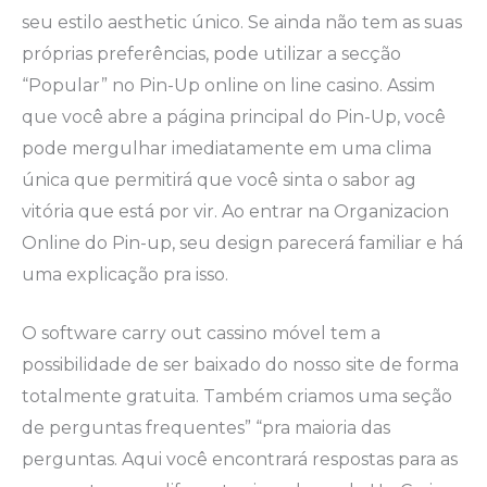
seu estilo aesthetic único. Se ainda não tem as suas
próprias preferências, pode utilizar a secção
“Popular” no Pin-Up online on line casino. Assim
que você abre a página principal do Pin-Up, você
pode mergulhar imediatamente em uma clima
única que permitirá que você sinta o sabor ag
vitória que está por vir. Ao entrar na Organizacion
Online do Pin-up, seu design parecerá familiar e há
uma explicação pra isso.
O software carry out cassino móvel tem a
possibilidade de ser baixado do nosso site de forma
totalmente gratuita. Também criamos uma seção
de perguntas frequentes” “pra maioria das
perguntas. Aqui você encontrará respostas para as