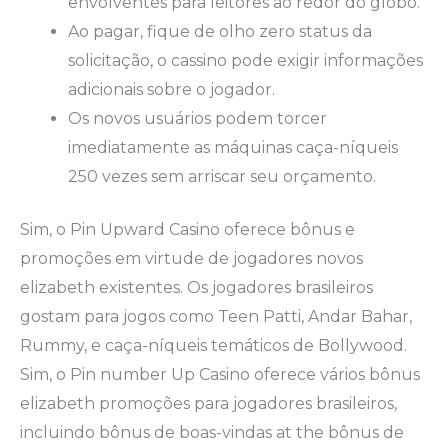
envolventes para leitores ao redor do globo.
Ao pagar, fique de olho zero status da
solicitação, o cassino pode exigir informações
adicionais sobre o jogador.
Os novos usuários podem torcer
imediatamente as máquinas caça-níqueis
250 vezes sem arriscar seu orçamento.
Sim, o Pin Upward Casino oferece bônus e
promoções em virtude de jogadores novos
elizabeth existentes. Os jogadores brasileiros
gostam para jogos como Teen Patti, Andar Bahar,
Rummy, e caça-níqueis temáticos de Bollywood.
Sim, o Pin number Up Casino oferece vários bônus
elizabeth promoções para jogadores brasileiros,
incluindo bônus de boas-vindas at the bônus de