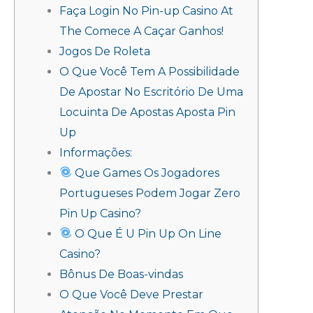
Faça Login No Pin-up Casino At
The Comece A Caçar Ganhos!
Jogos De Roleta
O Que Você Tem A Possibilidade
De Apostar No Escritório De Uma
Locuinta De Apostas Aposta Pin
Up
Informações:
Que Games Os Jogadores
Portugueses Podem Jogar Zero
Pin Up Casino?
O Que É U Pin Up On Line
Casino?
Bônus De Boas-vindas
O Que Você Deve Prestar