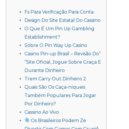
Fs Para Verificação Para Conta
Design Do Site Estatal Do Cassino
O Que É Um Pin Up Gambling
Establishment?
Sobre O Pin Way Up Casino
Casino Pin-up Brasil – Revisão Do”
“Site Oficial, Jogue Sobre Graça E
Durante Dinheiro
Trem Carry Out Dinheiro 2
Quais São Os Caça-níqueis
Também Populares Para Jogar
Por Dinheiro?
Cassino Ao Vivo
Os Brasileiros Podem Ze
Divertir Com Games Com Crupiê