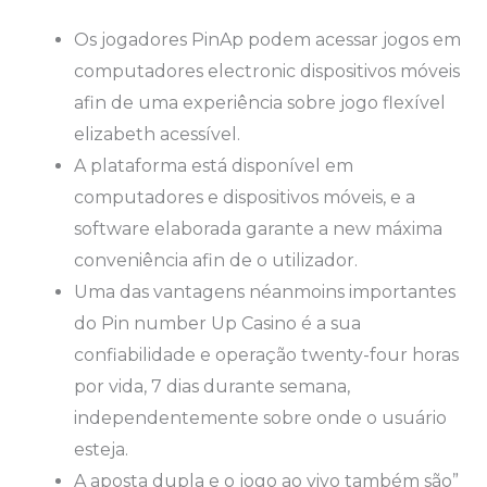
Os jogadores PinAp podem acessar jogos em
computadores electronic dispositivos móveis
afin de uma experiência sobre jogo flexível
elizabeth acessível.
A plataforma está disponível em
computadores e dispositivos móveis, e a
software elaborada garante a new máxima
conveniência afin de o utilizador.
Uma das vantagens néanmoins importantes
do Pin number Up Casino é a sua
confiabilidade e operação twenty-four horas
por vida, 7 dias durante semana,
independentemente sobre onde o usuário
esteja.
A aposta dupla e o jogo ao vivo também são”