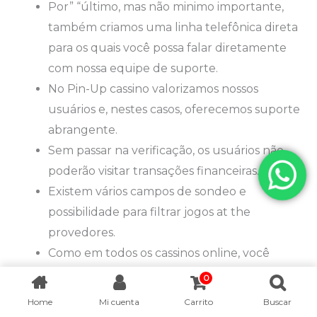
Por” “último, mas não minimo importante,
também criamos uma linha telefônica direta
para os quais você possa falar diretamente
com nossa equipe de suporte.
No Pin-Up cassino valorizamos nossos
usuários e, nestes casos, oferecemos suporte
abrangente.
Sem passar na verificação, os usuários não
poderão visitar transações financeiras.
Existem vários campos de sondeo e
possibilidade para filtrar jogos at the
provedores.
Como em todos os cassinos online, você
também pode encontrar uma extensa oferta
0
sobre bônus no Pin Up Casino.
Home
Mi cuenta
Carrito
Buscar