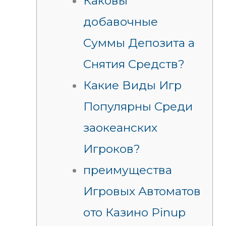
Каковы
добавочные
Суммы Депозита а
Снятия Средств?
Какие Виды Игр
Популярны Среди
заокеанских
Игроков?
преимущества
Игровых Автоматов
ото Казино Pinup