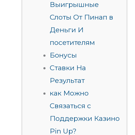
Выигрышные
Слоты От Пинап в
Деньги И
посетителям
Бонусы
Ставки На
Результат
как Можно
Связаться с
Поддержки Казино
Pin Up?