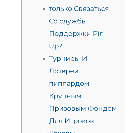
только Связаться
Со службы
Поддержки Pin
Up?
Турниры И
Лотереи
пиппардом
Крупным
Призовым Фондом
Для Игроков