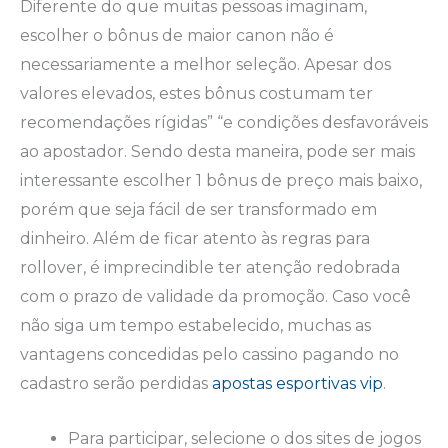
Diferente do que muitas pessoas imaginam,
escolher o bônus de maior canon não é
necessariamente a melhor seleção. Apesar dos
valores elevados, estes bônus costumam ter
recomendações rígidas” “e condições desfavoráveis
ao apostador. Sendo desta maneira, pode ser mais
interessante escolher 1 bônus de preço mais baixo,
porém que seja fácil de ser transformado em
dinheiro. Além de ficar atento às regras para
rollover, é imprecindible ter atenção redobrada
com o prazo de validade da promoção. Caso você
não siga um tempo estabelecido, muchas as
vantagens concedidas pelo cassino pagando no
cadastro serão perdidas
apostas esportivas vip
.
Para participar, selecione o dos sites de jogos