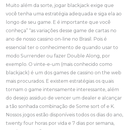
Muito além da sorte, jogar blackjack exige que
você tenha uma estratégia adequada e siga ela ao
longo de seu game. E é importante que você
conheça” “as variações desse game de cartas no
ano de nosso cassino on-line no Brasil. Pois é
essencial ter o conhecimento de quando usar to
modo Surrender ou fazer Double Along, por
exemplo. O vinte-e-um (mais conhecido como
blackjack) é um dos games de cassino on the web
mais procurados. E existem estratégias os quais
tornam o game intensamente interessante, além
do desejo assiduo de vencer um dealer e alcançar
a tão sonhada combinação de Some sort of e K.
Nossos jogos estão disponíveis todos os dias do ano,
twenty four horas por vida e 7 dias por semana,