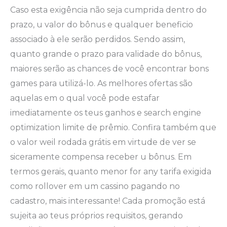
Caso esta exigência não seja cumprida dentro do
prazo, u valor do bônus e qualquer beneficio
associado à ele serão perdidos. Sendo assim,
quanto grande o prazo para validade do bônus,
maiores serão as chances de você encontrar bons
games para utilizá-lo. As melhores ofertas são
aquelas em o qual você pode estafar
imediatamente os teus ganhos e search engine
optimization limite de prêmio. Confira também que
o valor weil rodada grátis em virtude de ver se
siceramente compensa receber u bônus. Em
termos gerais, quanto menor for any tarifa exigida
como rollover em um cassino pagando no
cadastro, mais interessante! Cada promoção está
sujeita ao teus próprios requisitos, gerando