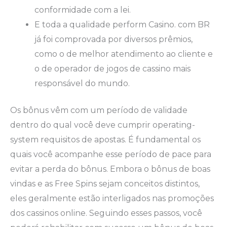
conformidade com a lei.
E toda a qualidade perform Casino. com BR
já foi comprovada por diversos prêmios,
como o de melhor atendimento ao cliente e
o de operador de jogos de cassino mais
responsável do mundo.
Os bônus vêm com um período de validade
dentro do qual você deve cumprir operating-
system requisitos de apostas. É fundamental os
quais você acompanhe esse período de pace para
evitar a perda do bônus. Embora o bônus de boas
vindas e as Free Spins sejam conceitos distintos,
eles geralmente estão interligados nas promoções
dos cassinos online. Seguindo esses passos, você