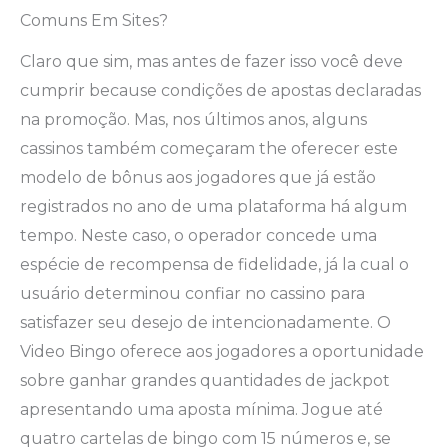
Comuns Em Sites?
Claro que sim, mas antes de fazer isso você deve
cumprir because condições de apostas declaradas
na promoção. Mas, nos últimos anos, alguns
cassinos também começaram the oferecer este
modelo de bônus aos jogadores que já estão
registrados no ano de uma plataforma há algum
tempo. Neste caso, o operador concede uma
espécie de recompensa de fidelidade, já la cual o
usuário determinou confiar no cassino para
satisfazer seu desejo de intencionadamente. O
Video Bingo oferece aos jogadores a oportunidade
sobre ganhar grandes quantidades de jackpot
apresentando uma aposta mínima. Jogue até
quatro cartelas de bingo com 15 números e, se