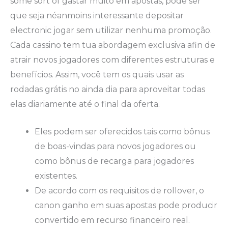
some sort of gastar muito em apostas, pode ser
que seja néanmoins interessante depositar
electronic jogar sem utilizar nenhuma promoção.
Cada cassino tem tua abordagem exclusiva afin de
atrair novos jogadores com diferentes estruturas e
benefícios. Assim, você tem os quais usar as
rodadas grátis no ainda dia para aproveitar todas
elas diariamente até o final da oferta.
Eles podem ser oferecidos tais como bônus
de boas-vindas para novos jogadores ou
como bônus de recarga para jogadores
existentes.
De acordo com os requisitos de rollover, o
canon ganho em suas apostas pode producir
convertido em recurso financeiro real.