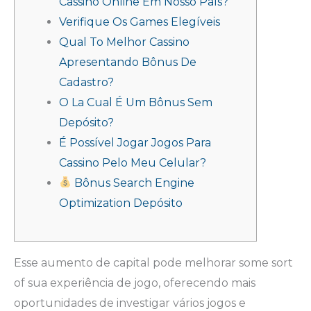
Cassino Online Em Nosso País?
Verifique Os Games Elegíveis
Qual To Melhor Cassino
Apresentando Bônus De
Cadastro?
O La Cual É Um Bônus Sem
Depósito?
É Possível Jogar Jogos Para
Cassino Pelo Meu Celular?
Bônus Search Engine
Optimization Depósito
Esse aumento de capital pode melhorar some sort
of sua experiência de jogo, oferecendo mais
oportunidades de investigar vários jogos e