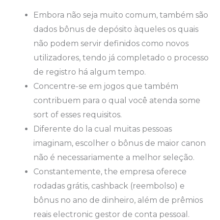
Embora não seja muito comum, também são
dados bônus de depósito àqueles os quais
não podem servir definidos como novos
utilizadores, tendo já completado o processo
de registro há algum tempo.
Concentre-se em jogos que também
contribuem para o qual você atenda some
sort of esses requisitos.
Diferente do la cual muitas pessoas
imaginam, escolher o bônus de maior canon
não é necessariamente a melhor seleção.
Constantemente, the empresa oferece
rodadas grátis, cashback (reembolso) e
bônus no ano de dinheiro, além de prêmios
reais electronic gestor de conta pessoal.