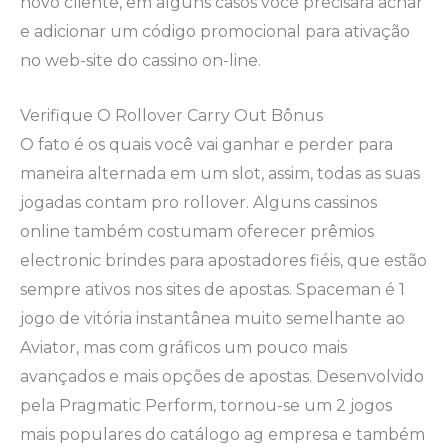
novo cliente, em alguns casos você precisará achar
e adicionar um código promocional para ativação
no web-site do cassino on-line.
Verifique O Rollover Carry Out Bônus
O fato é os quais você vai ganhar e perder para
maneira alternada em um slot, assim, todas as suas
jogadas contam pro rollover. Alguns cassinos
online também costumam oferecer prêmios
electronic brindes para apostadores fiéis, que estão
sempre ativos nos sites de apostas. Spaceman é 1
jogo de vitória instantânea muito semelhante ao
Aviator, mas com gráficos um pouco mais
avançados e mais opções de apostas. Desenvolvido
pela Pragmatic Perform, tornou-se um 2 jogos
mais populares do catálogo ag empresa e também