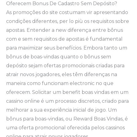
Oferecem Bonus De Cadastro Sem Depósito?
As promoções do site costumam vir apresentando
condições diferentes, per lo più os requisitos sobre
apostas. Entender a new diferença entre bônus
com e sem requisitos de apostas é fundamental
para maximizar seus benefícios. Embora tanto um
bônus de boas-vindas quanto o bônus sem
depósito sejam ofertas promocionais criadas para
atrair novos jogadores, eles têm diferenças na
maneira como funcionam electronic no que
oferecem. Solicitar um benefit boas vindas em um
cassino online é um processo discretos, criado para
melhorar a sua experiência inicial de jogo. Um
bônus para boas-vindas, ou Reward Boas Vindas, é
uma oferta promocional oferecida pelos cassinos
online para atrair novos jogadores.