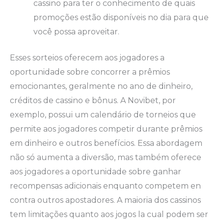
cassino para ter o conhecimento de quais
promoções estão disponíveis no dia para que
você possa aproveitar.
Esses sorteios oferecem aos jogadores a
oportunidade sobre concorrer a prêmios
emocionantes, geralmente no ano de dinheiro,
créditos de cassino e bônus. A Novibet, por
exemplo, possui um calendário de torneios que
permite aos jogadores competir durante prêmios
em dinheiro e outros benefícios. Essa abordagem
não só aumenta a diversão, mas também oferece
aos jogadores a oportunidade sobre ganhar
recompensas adicionais enquanto competem en
contra outros apostadores. A maioria dos cassinos
tem limitações quanto aos jogos la cual podem ser