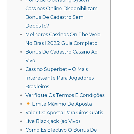
Cassinos Online Disponibilizam
Bonus De Cadastro Sem
Depósito?
Melhores Cassinos On The Web
No Brasil 2025: Guia Completo
Bonus De Cadastro Cassino Ao
Vivo
Cassino Superbet – O Mais
Interessante Para Jogadores
Brasileiros
Verifique Os Termos E Condições
Limite Máximo De Aposta
Valor Da Aposta Para Giros Grátis
Live Blackjack (ao Vivo)
Como Es Efectivo O Bonus De