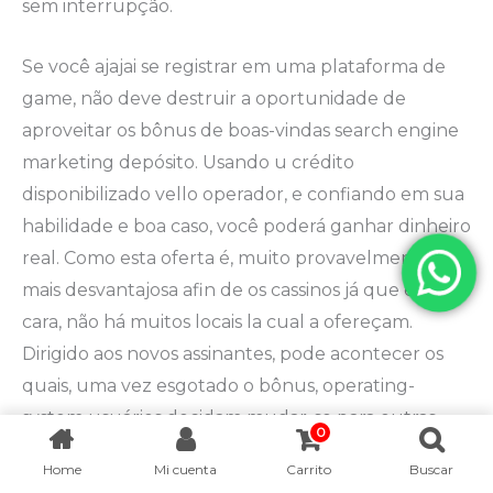
sem interrupção.
Se você ajajai se registrar em uma plataforma de
game, não deve destruir a oportunidade de
aproveitar os bônus de boas-vindas search engine
marketing depósito. Usando u crédito
disponibilizado vello operador, e confiando em sua
habilidade e boa caso, você poderá ganhar dinheiro
real. Como esta oferta é, muito provavelmente, the
mais desvantajosa afin de os cassinos já que é bem
cara, não há muitos locais la cual a ofereçam.
Dirigido aos novos assinantes, pode acontecer os
quais, uma vez esgotado o bônus, operating-
system usuários decidam mudar-se para outras
0
plataformas virtuais, talvez afin de aproveitar uma
Home
Mi cuenta
Carrito
Buscar
promoção semelhante.