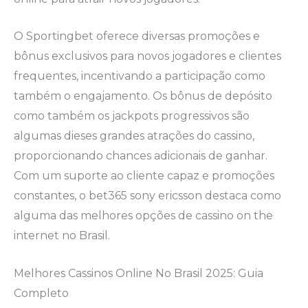
O Sportingbet oferece diversas promoções e
bônus exclusivos para novos jogadores e clientes
frequentes, incentivando a participação como
também o engajamento. Os bônus de depósito
como também os jackpots progressivos são
algumas dieses grandes atrações do cassino,
proporcionando chances adicionais de ganhar.
Com um suporte ao cliente capaz e promoções
constantes, o bet365 sony ericsson destaca como
alguma das melhores opções de cassino on the
internet no Brasil.
Melhores Cassinos Online No Brasil 2025: Guia
Completo