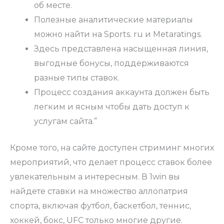
об месте.
Полезные аналитические материалы
можно найти на Sports. ru и Metaratings.
Здесь представлена насыщенная линия,
выгодные бонусы, поддерживаются
разные типы ставок.
Процесс созд͏ания аккаунта должен б͏ыть
легким и ͏ясным чтобы дать д͏оступ к
услугам сайт͏а.”
Кроме того, на сайте доступен стриминг многих
мероприятий, что делает процесс ставок более
увлекательным а интересным. В 1win вы
найдете ставки на множество аллопатрия
спорта, включая футбол, баскетбол, теннис,
хоккей, бокс, UFC только многие другие.