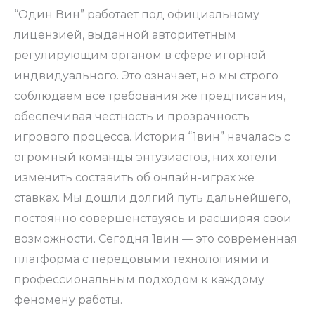
“Один Вин” работает под официальному
лицензией, выданной авторитетным
регулирующим органом в сфере игорной
индвидуального. Это означает, но мы строго
соблюдаем все требования же предписания,
обеспечивая честность и прозрачность
игрового процесса. История “1вин” началась с
огромный команды энтузиастов, них хотели
изменить составить об онлайн-играх же
ставках. Мы дошли долгий путь дальнейшего,
постоянно совершенствуясь и расширяя свои
возможности. Сегодня 1вин — это современная
платформа с передовыми технологиями и
профессиональным подходом к каждому
феномену работы.