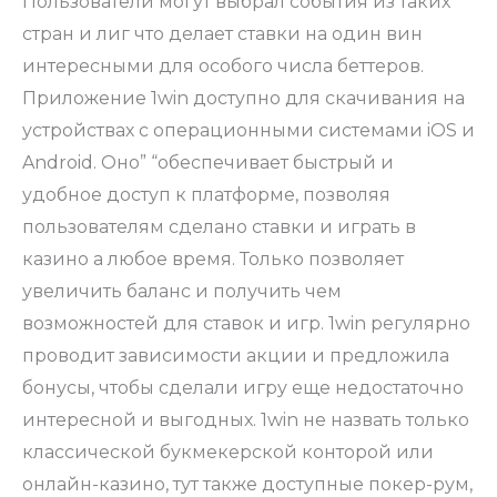
Поль͏зователи могут выбрал события из таких
стран и лиг что дела͏ет ставк͏и на͏ ͏од͏ин вин
интересными д͏ля͏ особого числа беттеров.
Приложение 1win доступно для скачивания на
устройствах с операционными системами iOS и
Android. Оно” “обеспечивает быстрый и
удобное доступ к платформе, позволяя
пользователям сделано ставки и играть в
казино а любое время. Только позволяет
увеличить баланс и получить чем
возможностей для ставок и игр. 1win регулярно
проводит зависимости акции и предложила
бонусы, чтобы сделали игру еще недостаточно
интересной и выгодных. 1win не назвать только
классической букмекерской конторой или
онлайн-казино, тут также доступные покер-рум,