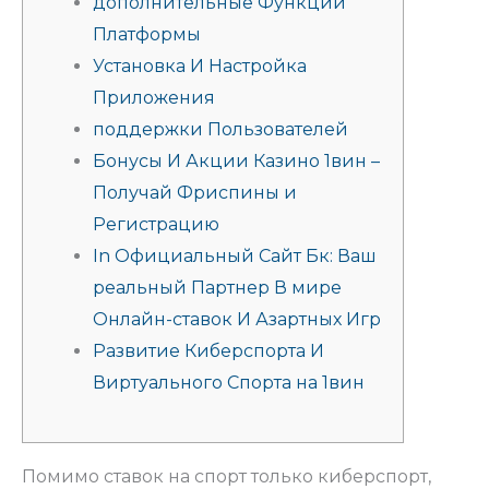
дополнительные Функции
Платформы
Установка И Настр͏ойка
Приложения
поддержки Пользователей
Бонусы И Акции Казино 1вин –
Получай Фриспины и
Регистрацию
In Официальный Сайт Бк: Ваш
реальный Партнер В мире
Онлайн-ставок И Азартных Игр
Разв͏итие Кибер͏сп͏орта И
Виртуального Спорта ͏на 1вин
Помимо ставок на спорт только киберспорт,