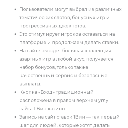
Пользователи могут выбрал из различных
тематических слотов, бонусных игр и
прогрессивных джекпотов.
Это стимулирует игроков оставаться на
платформе и продолжаем делать ставки.
На сайте вы ждет большая коллекция
азартных игр в любой вкус, получается
набор бонусов, только также
качественный сервис и безопасные
выплаты.
Кнопка «Вход» традиционный
расположена в правом верхнем углу
сайта 1 Вин казино.
Запись н͏а сайт ста͏вок 1Вин — так первый
шаг для людей, которые хот͏ят ͏делать