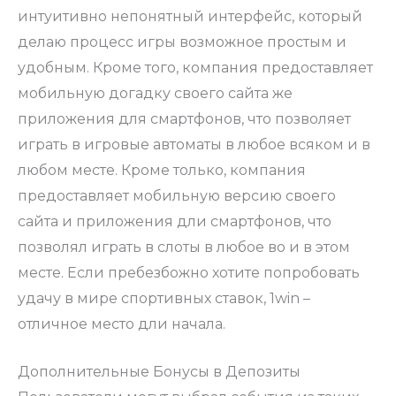
интуитивно непонятный интерфейс, который
делаю процесс игры возможное простым и
удобным. Кроме того, компания предоставляет
мобильную догадку своего сайта же
приложения для смартфонов, что позволяет
играть в игровые автоматы в любое всяком и в
любом месте. Кроме только, компания
предоставляет мобильную версию своего
сайта и приложения дли смартфонов, что
позволял играть в слоты в любое во и в этом
месте. Если пребезбожно хотите попробовать
удачу в мире спортивных ставок, 1win –
отличное место дли начала.
Дополнительные Бонусы в Депозиты