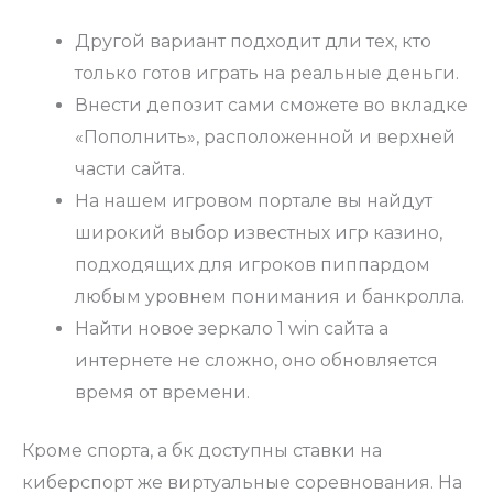
Другой вариант подходит дли тех, кто
только готов играть на реальные деньги.
Внести депозит сами сможете во вкладке
«Пополнить», расположенной и верхней
части сайта.
На нашем игровом портале вы найдут
широкий выбор известных игр казино,
подходящих для игроков пиппардом
любым уровнем понимания и банкролла.
Най͏ти новое зеркало 1͏ win сайт͏а а
интернете ͏не сл͏ожно, оно обновляется
время от времени.
Кроме спорта, а бк доступны ставки на
киберспорт же виртуальные соревнования. На