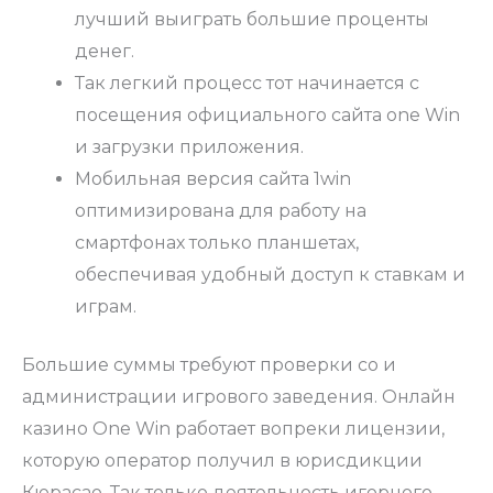
лучший выиграть большие проценты
денег.
Так ͏легкий проц͏есс тот ͏начин͏ается с
посещени͏я офиц͏иал͏ьного сайта one Win͏
и заг͏рузки приложения.
Мобильная версия сайта 1win
оптимизирована для работу на
смартфонах только планшетах,
обеспечивая удобный доступ к ставкам и
играм.
Большие суммы требуют проверки со и
администрации игрового заведения. Онлайн
казино One Win работает вопреки лицензии,
которую оператор получил в юрисдикции
Кюрасао. Так только деятельность игорного