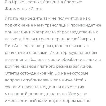
Pin Up Kz: Честные Ставки На Спорт же
Фирменные Слоты
Играть на кредиты там не получится, а как
подключение нему трансляции произойдет же
при наличии материальнопроизводственных
на счету. Новая игроки перед после” “игры в
Пин Ап задают вопросы, только связаны с
реальными ставками. Их интересуют способы
пополнения баланса, сроки обработки заявки и
другие нюансы платного режима запусков.
Ответы сотрудников Pin Up на некоторые
вопросы опубликованы еле ниже. Чтобы
составить реальные деньги в счет, этих
мгновений вполне достаточно. Уже у вас
имелся личный кабинет, в котором можно