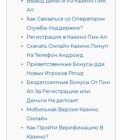
Вывод деньги Из Казино Пин
Ап
Как Связаться со Оператором
Службы поддержки?
Регистрация в Казино Пин Ап
Скачать Онлайн Казино Пинуп
На Телефон Андроид
Приветственные Бонусы ддя
Новых Игроков Pinup
Бездепозитные Бонусы От Пин
Ап За Регистрацию или
Деньги На депозит
Мобильная Версия Казино
Онлайн
Как Пройти Верификацию В
Казино?