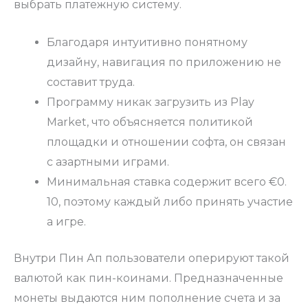
выбрать платежную систему.
Благодаря интуитивно понятному
дизайну, навигация по приложению не
составит труда.
Программу никак загрузить из Play
Market, что объясняется политикой
площадки и отношении софта, он связан
с азартными играми.
Минимальная ставка содержит всего €0.
10, поэтому каждый либо принять участие
а игре.
Внутри Пин Ап пользователи оперируют такой
валютой как пин-коинами. Предназначенные
монеты выдаются ним пополнение счета и за