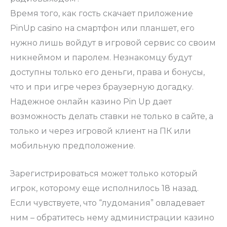
Время того, как гость скачает приложение
PinUp casino на смартфон или планшет, его
нужно лишь войдут в игровой сервис со своим
никнеймом и паролем. Незнакомцу будут
доступны только его деньги, права и бонусы,
что и при игре через браузерную догадку.
Надежное онлайн казино Pin Up дает
возможность делать ставки не только в сайте, а
только и через игровой клиент на ПК или
мобильную предположение.
Зарегистрироваться может только который
игрок, которому еще исполнилось 18 назад.
Если чувствуете, что “лудомания” овладевает
ним – обратитесь нему администрации казино