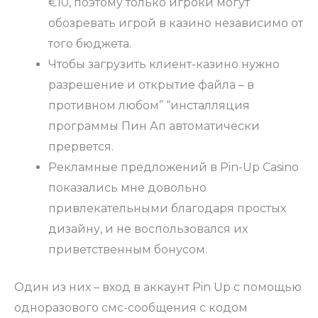
€10, поэтому только игроки могут
обозревать игрой в казино независимо от
того бюджета.
Чтобы загрузить клиент-казино нужно
разрешение и открытие файла – в
противном любом” “инсталляция
программы Пин Ап автоматически
прервется.
Рекламные предложений в Pin-Up Casino
показались мне довольно
привлекательными благодаря простых
дизайну, и не воспользовался их
приветственным бонусом.
Один из них – вход в аккаунт Pin Up с помощью
одноразового смс-сообщения с кодом