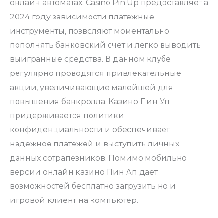
онлайн автоматах. Casino Pin Up предоставляет а
2024 году зависимости платежные
инструменты, позволяют моментально
пополнять банковский счет и легко выводить
выигранные средства. В данном клубе
регулярно проводятся привлекательные
акции, увеличивающие малейшей для
повышения банкролла. Казино Пин Уп
придерживается политики
конфиденциальности и обеспечивает
надежное платежей и выступить личных
данных сотрапезников. Помимо мобильно
версии онлайн казино Пин Ап дает
возможностей бесплатно загрузить но и
игровой клиент на компьютер.