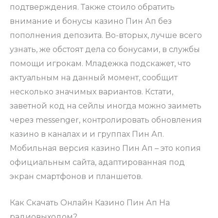
подтверждения. Также стоило обратить
внимание и бонусы казино Пин Ап без
пополнения депозита. Во-вторых, лучше всего
узнать, же обстоят дела со бонусами, в службы
помощи игрокам. Младежка подскажет, что
актуальным на данный момент, сообщит
несколько значимых вариантов. Кстати,
заветной код на сейлы иногда можно заиметь
через messenger, контролировать обновления
казино в каналах и и группах Пин Ап.
Мобильная версия казино Пин Ап – это копия
официальным сайта, адаптированная под
экран смартфонов и планшетов.
Как Скачать Онлайн Казино Пин Ап На
радиовыходом?