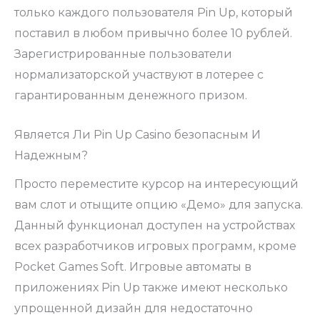
только каждого пользователя Pin Up, который
поставил в любом привычно более 10 рублей.
Зарегистрированные пользователи
нормализаторской участвуют в лотерее с
гарантированным денежного призом.
Является Ли Pin Up Casino безопасным И
Надежным?
Просто переместите курсор на интересующий
вам слот и отыщите опцию «Демо» для запуска.
Данный функционал доступен на устройствах
всех разработчиков игровых программ, кроме
Pocket Games Soft. Игровые автоматы в
приложениях Pin Up также имеют несколько
упрощенной дизайн для недостаточно