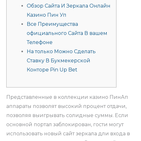
Обзор Сайта И Зеркала Онлайн
Казино Пин Уп
Все Преимущества
официального Сайта В вашем
Телефоне
На только Можно Сделать
Ставку В Букмекерской
Конторе Pin Up Bet
Представленные в коллекции казино ПинАп
аппараты позволят высокий процент отдачи,
позволяя выигрывать солидные суммы. Если
основной портал заблокирован, гости могут
использовать новый сайт зеркала дли входа в