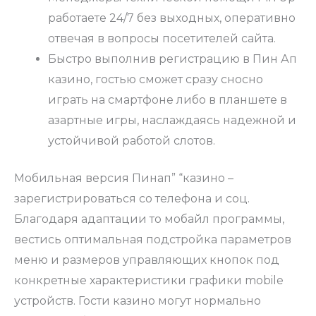
работаете 24/7 без выходных, оперативно
отвечая в вопросы посетителей сайта.
Быстро выполнив регистрацию в Пин Ап
казино, гостью сможет сразу сносно
играть на смартфоне либо в планшете в
азартные игры, наслаждаясь надежной и
устойчивой работой слотов.
Мобильная версия Пинап” “казино –
зарегистрироваться со телефона и соц.
Благодаря адаптации то мобайл программы,
вестись оптимальная подстройка параметров
меню и размеров управляющих кнопок под
конкретные характеристики графики mobile
устройств. Гости казино могут нормально