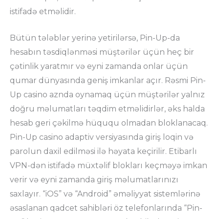
istifadə etməlidir.
Bütün tələblər yerinə yetirilərsə, Pin-Up-da
hesabın təsdiqlənməsi müştərilər üçün heç bir
çətinlik yaratmır və eyni zamanda onlar üçün
qumar dünyasında geniş imkanlar açır. Rəsmi Pin-
Up casino aznda oynamaq üçün müştərilər yalnız
doğru məlumatları təqdim etməlidirlər, əks halda
hesab geri çəkilmə hüququ olmadan bloklanacaq.
Pin-Up casino adaptiv versiyasında giriş loqin və
parolun daxil edilməsi ilə həyata keçirilir. Etibarlı
VPN-dən istifadə müxtəlif blokları keçməyə imkan
verir və eyni zamanda giriş məlumatlarınızı
saxlayır. “iOS” və “Android” əməliyyat sistemlərinə
əsaslanan qadcet sahibləri öz telefonlarında “Pin-