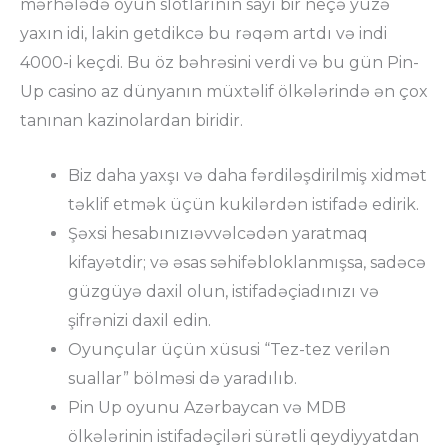
mərhələdə oyun slotlarının sayı bir neçə yüzə
yaxın idi, lakin getdikcə bu rəqəm artdı və indi
4000-i keçdi. Bu öz bəhrəsini verdi və bu gün Pin-
Up casino az dünyanın müxtəlif ölkələrində ən çox
tanınan kazinolardan biridir.
Biz daha yaxşı və daha fərdiləşdirilmiş xidmət
təklif etmək üçün kukilərdən istifadə edirik.
Şəxsi hesabınızıəvvəlcədən yaratmaq
kifayətdir; və əsas səhifəbloklanmışsa, sadəcə
güzgüyə daxil olun, istifadəçiadınızı və
şifrənizi daxil edin.
Oyunçular üçün xüsusi “Tez-tez verilən
suallar” bölməsi də yaradılıb.
Pin Up oyunu Azərbaycan və MDB
ölkələrinin istifadəçiləri sürətli qeydiyyatdan