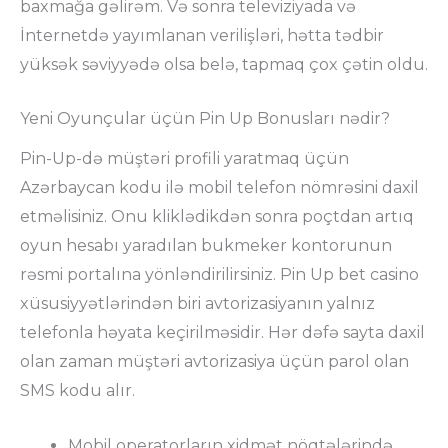
baxmağa gəlirəm. Və sonra televiziyada və
İnternetdə yayımlanan verilişləri, hətta tədbir
yüksək səviyyədə olsa belə, tapmaq çox çətin oldu.
Yeni Oyunçular üçün Pin Up Bonusları nədir?
Pin-Up-də müştəri profili yaratmaq üçün
Azərbaycan kodu ilə mobil telefon nömrəsini daxil
etməlisiniz. Onu kliklədikdən sonra poçtdan artıq
oyun hesabı yaradılan bukmeker kontorunun
rəsmi portalına yönləndirilirsiniz. Pin Up bet casino
xüsusiyyətlərindən biri avtorizasiyanın yalnız
telefonla həyata keçirilməsidir. Hər dəfə sayta daxil
olan zaman müştəri avtorizasiya üçün parol olan
SMS kodu alır.
Mobil operatorların xidmət nöqtələrində