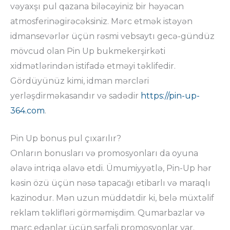
vəyaxşı pul qazana biləcəyiniz bir həyəcan
atmosferinəgirəcəksiniz. Mərc etmək istəyən
idmansevərlər üçün rəsmi vebsaytı gecə-gündüz
mövcud olan Pin Up bukmekerşirkəti
xidmətlərindən istifadə etməyi təklifedir.
Gördüyünüz kimi, idman mərcləri
yerləşdirməkasandır və sadədir
https://pin-up-
364.com
.
Pin Up bonus pul çıxarılır?
Onların bonusları və promosyonları da oyuna
əlavə intriqa əlavə etdi. Ümumiyyətlə, Pin-Up hər
kəsin özü üçün nəsə tapacağı etibarlı və maraqlı
kazinodur. Mən uzun müddətdir ki, belə müxtəlif
reklam təklifləri görməmişdim. Qumarbazlar və
mərc edənlər üçün sərfəli promosyonlar var.