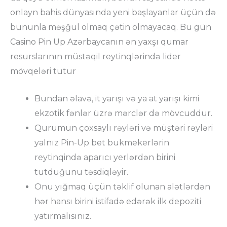
onlayn bahis dünyasında yeni başlayanlar üçün də
bununla məşğul olmaq çətin olmayacaq. Bu gün
Casino Pin Up Azərbaycanın ən yaxşı qumar
resurslarının müstəqil reytinqlərində lider
mövqeləri tutur
Bundan əlavə, it yarışı və ya at yarışı kimi
ekzotik fənlər üzrə mərclər də mövcuddur.
Qurumun çoxsaylı rəyləri və müştəri rəyləri
yalnız Pin-Up bet bukmekerlərin
reytinqində aparıcı yerlərdən birini
tutduğunu təsdiqləyir.
Onu yığmaq üçün təklif olunan alətlərdən
hər hansı birini istifadə edərək ilk depoziti
yatırmalısınız.