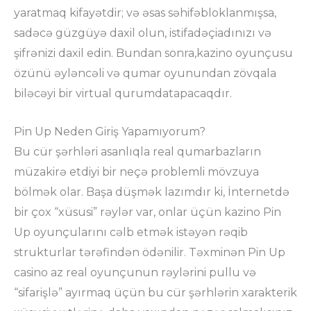
yaratmaq kifayətdir; və əsas səhifəbloklanmışsa,
sadəcə güzgüyə daxil olun, istifadəçiadınızı və
şifrənizi daxil edin. Bundan sonra,kazino oyunçusu
özünü əyləncəli və qumar oyunundan zövqala
biləcəyi bir virtual qurumdatapacaqdır.
Pin Up Neden Giriş Yapamıyorum?
Bu cür şərhləri asanlıqla real qumarbazların
müzakirə etdiyi bir neçə problemli mövzuya
bölmək olar. Başa düşmək lazımdır ki, İnternetdə
bir çox “xüsusi” rəylər var, onlar üçün kazino Pin
Up oyunçularını cəlb etmək istəyən rəqib
strukturlar tərəfindən ödənilir. Təxminən Pin Up
casino az real oyunçunun rəylərini pullu və
“sifarişlə” ayırmaq üçün bu cür şərhlərin xarakterik