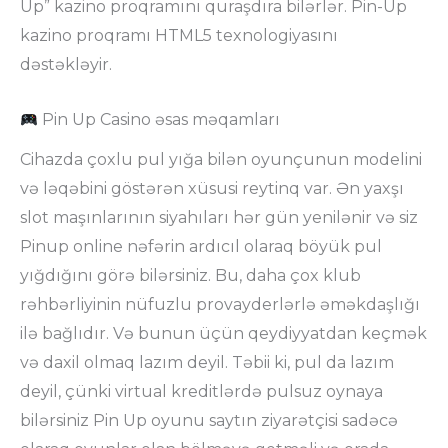
Up” kazino proqramını quraşdıra bilərlər. Pin-Up
kazino proqramı HTML5 texnologiyasını
dəstəkləyir.
Pin Up Casino əsas məqamları
Cihazda çoxlu pul yığa bilən oyunçunun modelini
və ləqəbini göstərən xüsusi reytinq var. Ən yaxşı
slot maşınlarının siyahıları hər gün yenilənir və siz
Pinup online nəfərin ardıcıl olaraq böyük pul
yığdığını görə bilərsiniz. Bu, daha çox klub
rəhbərliyinin nüfuzlu provayderlərlə əməkdaşlığı
ilə bağlıdır. Və bunun üçün qeydiyyatdan keçmək
və daxil olmaq lazım deyil. Təbii ki, pul da lazım
deyil, çünki virtual kreditlərdə pulsuz oynaya
bilərsiniz Pin Up oyunu saytın ziyarətçisi sadəcə