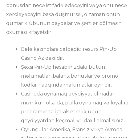
bonusdan necə istifadə edəcəyini və ya onu necə
xərcləyəcəyini başa düşmürsə , o zaman onun
qumar klubunun qaydalar və şərtlər bölməsini
oxuması kifayətdir .
Belə kazinolara cəlbedici resurs Pin-Up
Casino Az daxildir.
Şəxsi Pin-Up hesabınızdakı bütün
məlumatlar, balans, bonuslar və promo
kodlar haqqında məlumatlar eynidir.
Casinoda oynamaq qeydiyyat olmadan
mümkün olsa da, pulla oynamaq və loyallıq
proqramında iştirak etmək üçün
qeydiyyatdan keçməli və daxil olmalısınız.
Oyunçular Amerika, Fransız və ya Avropa