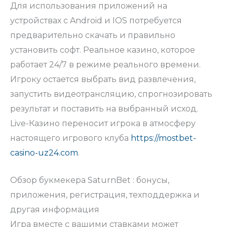
Для использования приложений на
устройствах с Android и IOS потребуется
предварительно скачать и правильно
установить софт. Реальное казино, которое
работает 24/7 в режиме реального времени.
Игроку остается выбрать вид развлечения,
запустить видеотрансляцию, спрогнозировать
результат и поставить на выбранный исход.
Live-Казино переносит игрока в атмосферу
настоящего игрового клуба
https://mostbet-
casino-uz24.com
.
Обзор букмекера SaturnBet : бонусы,
приложения, регистрация, техподдержка и
другая информация
Игра вместе с вашими ставками может