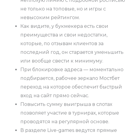
неплохую линию с подробной росписью
не только на топовые, но и игры с
невысоким рейтингом.
Как видите, у букмекера есть свои
преимущества и свои недостатки,
которые, по отзывам клиентов за
последний год, он старается уменьшить
или вообще свести к минимуму.
При блокировке адреса — моментально
подбирается, рабочее зеркало Мостбет
переход на которое обеспечит быстрый
вход на сайт прямо сейчас.
Повысить сумму выигрыша в слотах
позволяет участие в турнирах, которые
проводятся на регулярной основе.
В разделе Live-games ведутся прямые