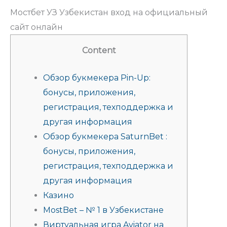
Мостбет УЗ Узбекистан вход на официальный
сайт онлайн
Content
Обзор букмекера Pin-Up:
бонусы, приложения,
регистрация, техподдержка и
другая информация
Обзор букмекера SaturnBet :
бонусы, приложения,
регистрация, техподдержка и
другая информация
Казино
MostBet – № 1 в Узбекистане
Виртуальная игра Aviator на