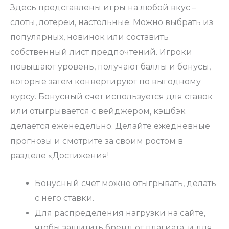
Здесь представлены игры на любой вкус –
слоты, лотереи, настольные. Можно выбрать из
популярных, новинок или составить
собственный лист предпочтений. Игроки
повышают уровень, получают баллы и бонусы,
которые затем конвертируют по выгодному
курсу. Бонусный счет используется для ставок
или отыгрывается с вейджером, кэшбэк
делается еженедельно. Делайте ежедневные
прогнозы и смотрите за своим ростом в
разделе «Достижения!
Бонусный счет можно отыгрывать, делать
с него ставки.
Для распределения нагрузки на сайте,
чтобы защитить бренд от плагиата, и для