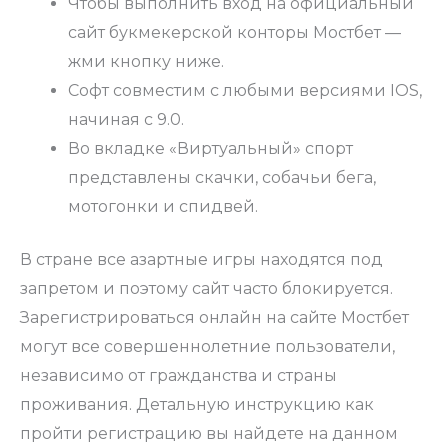
Чтобы выполнить вход на официальный
сайт букмекерской конторы Мостбет —
жми кнопку ниже.
Софт совместим с любыми версиями IOS,
начиная с 9.0.
Во вкладке «Виртуальный» спорт
представлены скачки, собачьи бега,
мотогонки и спидвей.
В стране все азартные игры находятся под
запретом и поэтому сайт часто блокируется.
Зарегистрироваться онлайн на сайте Мостбет
могут все совершеннолетние пользователи,
независимо от гражданства и страны
проживания. Детальную инструкцию как
пройти регистрацию вы найдете на данном