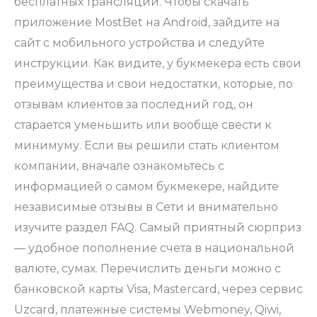
бесплатных трансляций. Чтобы скачать
приложение MostBet на Android, зайдите на
сайт с мобильного устройства и следуйте
инструкции. Как видите, у букмекера есть свои
преимущества и свои недостатки, которые, по
отзывам клиентов за последний год, он
старается уменьшить или вообще свести к
минимуму. Если вы решили стать клиентом
компании, вначале ознакомьтесь с
информацией о самом букмекере, найдите
независимые отзывы в Сети и внимательно
изучите раздел FAQ. Самый приятный сюрприз
— удобное пополнение счета в национальной
валюте, сумах. Перечислить деньги можно с
банковской карты Visa, Mastercard, через сервис
Uzcard, платежные системы Webmoney, Qiwi,