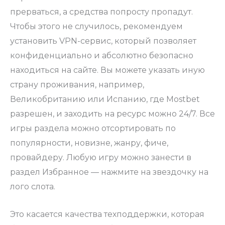
прерваться, а средства попросту пропадут.
Чтобы этого не случилось, рекомендуем
установить VPN-сервис, который позволяет
конфиденциально и абсолютно безопасно
находиться на сайте. Вы можете указать иную
страну проживания, например,
Великобританию или Испанию, где Mostbet
разрешен, и заходить на ресурс можно 24/7. Все
игры раздела можно отсортировать по
популярности, новизне, жанру, фиче,
провайдеру. Любую игру можно занести в
раздел Избранное — нажмите на звездочку на
лого слота.
Это касается качества техподдержки, которая