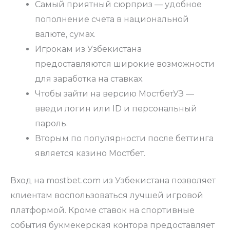
Самый приятный сюрприз — удобное
пополнение счета в национальной
валюте, сумах.
Игрокам из Узбекистана
предоставляются широкие возможности
для заработка на ставках.
Чтобы зайти на версию МостбетУЗ —
введи логин или ID и персональный
пароль.
Вторым по популярности после беттинга
является казино Мостбет.
Вход на mostbet.com из Узбекистана позволяет
клиентам воспользоваться лучшей игровой
платформой. Кроме ставок на спортивные
события букмекерская контора предоставляет