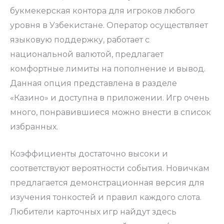
букмекерская контора для игроков любого
уровня в Узбекистане. Оператор осуществляет
языковую поддержку, работает с
национальной валютой, предлагает
комфортные лимиты на пополнение и вывод.
Данная опция представлена в разделе
«Казино» и доступна в приложении. Игр очень
много, понравившиеся можно внести в список
избранных.
Коэффициенты достаточно высоки и
соответствуют вероятности события. Новичкам
предлагается демонстрационная версия для
изучения тонкостей и правил каждого слота.
Любители карточных игр найдут здесь