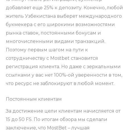
добавляет еще 25% к депозиту. Конечно, любой
житель Узбекистана выберет международного
букмекера с его широкими возможностями
рынка ставок, постоянными бонусам и
многочисленными видами транзакций.
Поэтому первым шагом на пути к
сотрудничеству с Mostbet становится
регистрация клиента. Но даже с зеркальными
ссылками у вас нет 100%-ой уверенности в том,
что ресурс не заблокируют в любой момент.
Постоянным клиентам
За достижение цели клиентам начисляется от
15 до 50 FS. По итогам обзора мы сделали
заключение, что MostBet – лучшая