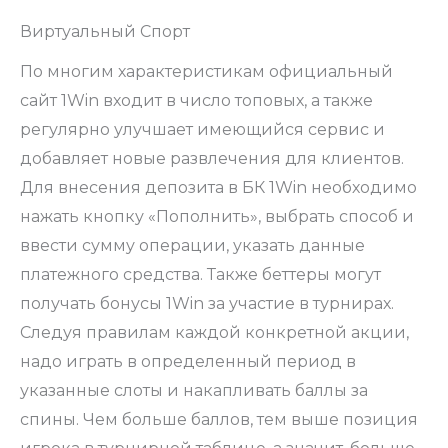
Виртуальный Спорт
По многим характеристикам официальный
сайт 1Win входит в число топовых, а также
регулярно улучшает имеющийся сервис и
добавляет новые развлечения для клиентов.
Для внесения депозита в БК 1Win необходимо
нажать кнопку «Пополнить», выбрать способ и
ввести сумму операции, указать данные
платежного средства. Также беттеры могут
получать бонусы 1Win за участие в турнирах.
Следуя правилам каждой конкретной акции,
надо играть в определенный период в
указанные слоты и накапливать баллы за
спины. Чем больше баллов, тем выше позиция