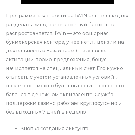
Программа лояльности на 1WIN есть только для
раздела казино, на спортивный беттинг не
распространяется. 1Win — это офшорная
букмекерская контора, у нее нет лицензии на
деятельность в Казахстане. Сразу после
активации промо-предложения, бонус
начисляется на специальный счет. Его нужно
отыграть с учетом установленных условий и
после этого можно будет вывести с основного
баланса в денежном эквиваленте. Служба
поддержки казино работает круглосуточно и
без выходных 7 дней в неделю.
Кнопка создания аккаунта