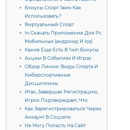
Бонусы Спорт 1вин Как
Использовать?
Виртуальный Спорт
In Скачать Приложение Для Pc
Мобильных (андроид И Ios)
Какие Еще Есть В 1win Бонусы
Акции В Событиях И Играх
Обзор Линии: Bиды Спорта И
Киберспортивные
Дисциплины
Итак, Завершая Регистрацию,
Игрок Подтверждает, Что:
Как Зарегистрироваться Через
Аккаунт В Соцсети
Не Могу Попасть На Сайт