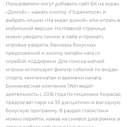
Пользователи могут добавить сайт БК на экран
«Домой» – нажать кнопку «Поделиться» и
выбрать опцию «На экран домой» или играть в
мобильной версии. На главной странице
можно увидеть линию в лайв и прематч,
игровые разделы, баннеры бонусных
предложений и кнопку онлайн-чата со
службой поддержки. Для поиска матчей
игроки используют фильтр событий по видам
спорта, чемпионатам и времени начала.
Букмекерская компания 1Win ведет
деятельность с 2016 года по лицензии Кюрасао,
предлагает пари на 30 дисциплин и выгодную
бонусную программу. В раздел статистики
можно перейти, нажав на символ диаграммы в