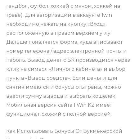
гандбол, футбол, хоккей с мячом, хоккей на
траве). Для авторизации в аккаунте 1win
необходимо нажать на кнопку «Вход»,
расположенную в правом верхнем углу.
Дальше появляется форма, куда вписывают
номер телефона / адрес электронной почты и
пароль. Вывод денег с БК производится через
клик на символ «Личного кабинета» и выбор
пункта «Вывод средств». Если деньги для
снятия имеются и бонусы отыграны, можно
ввести сумму вывода и выбрать кошелек.
Мобильная версия сайта 1 Win KZ имеет
функционал, схожий с полной версией.
Как Использовать Бонусы От Букмекерской