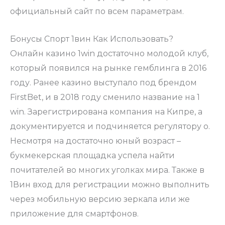
официальный сайт по всем параметрам.
Бонусы Спорт 1вин Как Использовать?
Онлайн казино 1win достаточно молодой клуб,
который появился на рынке гемблинга в 2016
году. Ранее казино выступало под брендом
FirstBet, и в 2018 году сменило название на 1
win. Зарегистрирована компания на Кипре, а
документируется и подчиняется регулятору о.
Несмотря на достаточно юный возраст –
букмекерская площадка успела найти
почитателей во многих уголках мира. Также в
1Вин вход для регистрации можно выполнить
через мобильную версию зеркала или же
приложение для смартфонов.