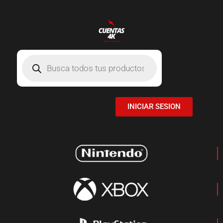
Ir
al
contenido
Búsqueda
de
productos
INICIAR SESION