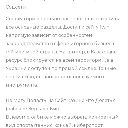
Соцсети
Сверху горизонтально расположены ссылки на
все основные разделы. Доступ к сайту 1win
напрямую зависит от особенностей
законодательства в сфере игорного бизнеса
той или иной страны. Например, в Казахстане
ресурс блокируется на всей территории, а в
Украине доступен по прямой ссылке. Точные
сроки вывода зависят от используемого
инструмента.
Не Могу Попасть На Сайт Казино Что Делать?
(рабочее Зеркало 1win)
В левом столбике можно выбрать конкретный
вид спорта (теннис, хоккей, киберспорт,