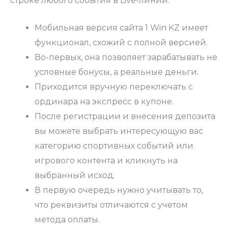
строке любого события в Live-линии.
Мобильная версия сайта 1 Win KZ имеет
функционал, схожий с полной версией.
Во-первых, она позволяет зарабатывать не
условные бонусы, а реальные деньги.
Приходится вручную переключать с
ординара на экспресс в купоне.
После регистрации и внесения депозита
вы можете выбрать интересующую вас
категорию спортивных событий или
игрового контента и кликнуть на
выбранный исход.
В первую очередь нужно учитывать то,
что реквизиты отличаются с учетом
метода оплаты.