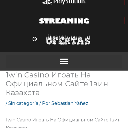
1win Casino Играть На
Официальном Сайте 1вин
Казахста
/
Sin categoría
/ Por
Sebastian Yañez
1win Casino Играть На Официальном Сайте 1вин