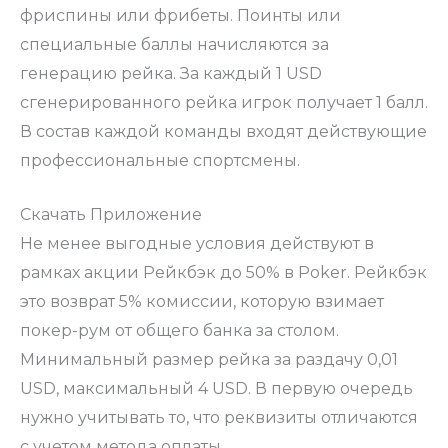
фриспины или фрибеты. Поинты или
специальные баллы начисляются за
генерацию рейка. За каждый 1 USD
сгенерированного рейка игрок получает 1 балл.
В состав каждой команды входят действующие
профессиональные спортсмены.
Скачать Приложение
Не менее выгодные условия действуют в
рамках акции Рейкбэк до 50% в Poker. Рейкбэк
это возврат 5% комиссии, которую взимает
покер-рум от общего банка за столом.
Минимальный размер рейка за раздачу 0,01
USD, максимальный 4 USD. В первую очередь
нужно учитывать то, что реквизиты отличаются
с учетом метода оплаты.