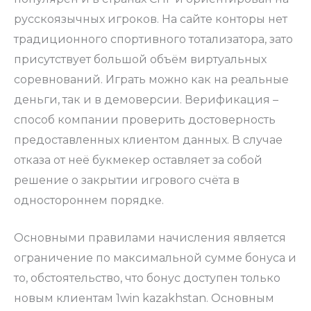
русскоязычных игроков. На сайте конторы нет
традиционного спортивного тотализатора, зато
присутствует большой объём виртуальных
соревнований. Играть можно как на реальные
деньги, так и в демоверсии. Верификация –
способ компании проверить достоверность
предоставленных клиентом данных. В случае
отказа от неё букмекер оставляет за собой
решение о закрытии игрового счёта в
одностороннем порядке.
Основными правилами начисления является
ограничение по максимальной сумме бонуса и
то, обстоятельство, что бонус доступен только
новым клиентам 1win kazakhstan. Основным