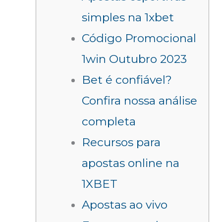
simples na 1xbet
Código Promocional
1win Outubro 2023
Bet é confiável?
Confira nossa análise
completa
Recursos para
apostas online na
1XBET
Apostas ao vivo