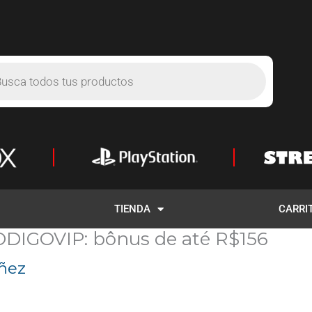
ueda
uctos
TIENDA
CARRI
ODIGOVIP: bônus de até R$156
añez