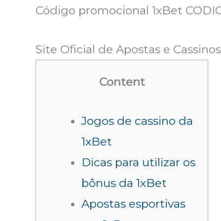
Código promocional 1xBet CODIG
Site Oficial de Apostas e Cassino
Content
Jogos de cassino da
1xBet
Dicas para utilizar os
bônus da 1xBet
Apostas esportivas