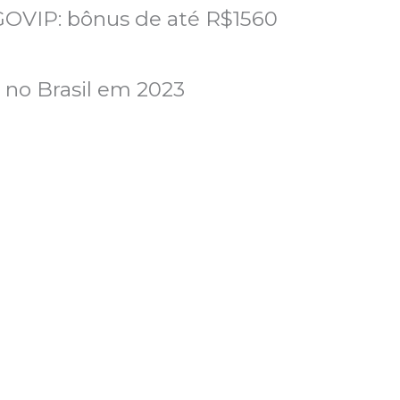
OVIP: bônus de até R$1560
s no Brasil em 2023