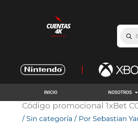
Ir
al
Búsq
contenido
de
prod
INICIO
NOSOTROS
Código promocional 1xBet C
/
Sin categoría
/ Por
Sebastian Y