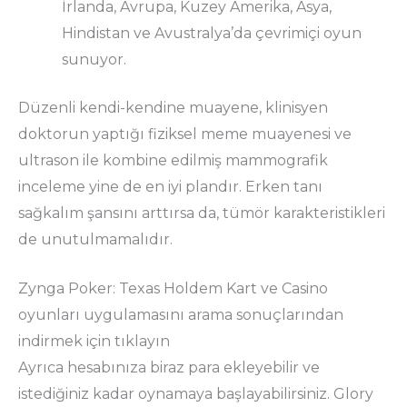
İrlanda, Avrupa, Kuzey Amerika, Asya,
Hindistan ve Avustralya’da çevrimiçi oyun
sunuyor.
Düzenli kendi-kendine muayene, klinisyen
doktorun yaptığı fiziksel meme muayenesi ve
ultrason ile kombine edilmiş mammografik
inceleme yine de en iyi plandır. Erken tanı
sağkalım şansını arttırsa da, tümör karakteristikleri
de unutulmamalıdır.
Zynga Poker: Texas Holdem Kart ve Casino
oyunları uygulamasını arama sonuçlarından
indirmek için tıklayın
Ayrıca hesabınıza biraz para ekleyebilir ve
istediğiniz kadar oynamaya başlayabilirsiniz. Glory