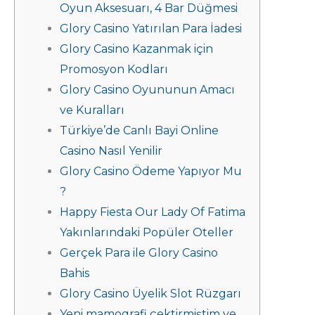
Oyun Aksesuarı, 4 Bar Düğmesi
Glory Casino Yatırılan Para İadesi
Glory Casino Kazanmak için
Promosyon Kodları
Glory Casino Oyununun Amacı
ve Kuralları
Türkiye’de Canlı Bayi Online
Casino Nasıl Yenilir
Glory Casino Ödeme Yapıyor Mu
?
Happy Fiesta Our Lady Of Fatima
Yakınlarındaki Popüler Oteller
Gerçek Para ile Glory Casino
Bahis
Glory Casino Üyelik Slot Rüzgarı
Yeni mamografi çektirmiştim ve