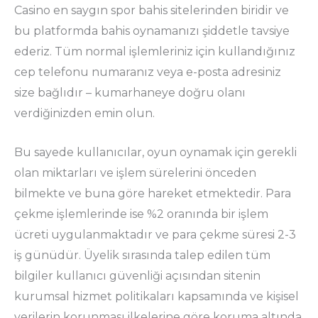
Casino en saygın spor bahis sitelerinden biridir ve
bu platformda bahis oynamanızı şiddetle tavsiye
ederiz. Tüm normal işlemleriniz için kullandığınız
cep telefonu numaranız veya e-posta adresiniz
size bağlıdır – kumarhaneye doğru olanı
verdiğinizden emin olun.
Bu sayede kullanıcılar, oyun oynamak için gerekli
olan miktarları ve işlem sürelerini önceden
bilmekte ve buna göre hareket etmektedir. Para
çekme işlemlerinde ise %2 oranında bir işlem
ücreti uygulanmaktadır ve para çekme süresi 2-3
iş günüdür. Üyelik sırasında talep edilen tüm
bilgiler kullanıcı güvenliği açısından sitenin
kurumsal hizmet politikaları kapsamında ve kişisel
verilerin korunması ilkelerine göre koruma altında