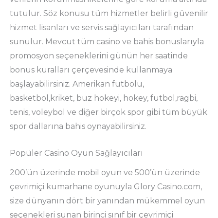
tutulur. Söz konusu tüm hizmetler belirli güvenilir
hizmet lisanları ve servis sağlayıcıları tarafından
sunulur. Mevcut tüm casino ve bahis bonuslarıyla
promosyon seçeneklerini günün her saatinde
bonus kuralları çerçevesinde kullanmaya
başlayabilirsiniz. Amerikan futbolu,
basketbol,kriket, buz hokeyi, hokey, futbol,ragbi,
tenis, voleybol ve diğer birçok spor gibi tüm büyük
spor dallarına bahis oynayabilirsiniz.
Popüler Casino Oyun Sağlayıcıları
200’ün üzerinde mobil oyun ve 500’ün üzerinde
çevrimiçi kumarhane oyunuyla Glory Casino.com,
size dünyanın dört bir yanından mükemmel oyun
seçenekleri sunan birinci sınıf bir çevrimiçi