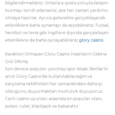
bilgilendirmelisiniz. Onlarla e-posta yoluyla iletişim
kurmayı tercih ederseniz, size her zaman yardımcı
olmaya hazırlar. Ayrıca gelecekte gerçekleşecek
etkinliklere bahis oynamayı da seçebilirsiniz. Futsal,
hentbol ve tenis gibi İngiltere dışında gerçekleşen
etkinliklere de bahis oynayabilirsiniz
glory casino
.
Karakteri Olmayan Glory Casino İnsanların Cebine
Göz Dikmiş
Son derece popüler çevrimiçi spor kitabı Betfair’in
artık Glory Casino’de kullanılabileceğini ve
karşılama teklifimizin her zamankinden daha iyi
olduğunu duyurmaktan mutluluk duyuyoruz.
Canlı casino oyunları arasında en popüler olanı,
poker, rulet, blackjack ve bakarattır.