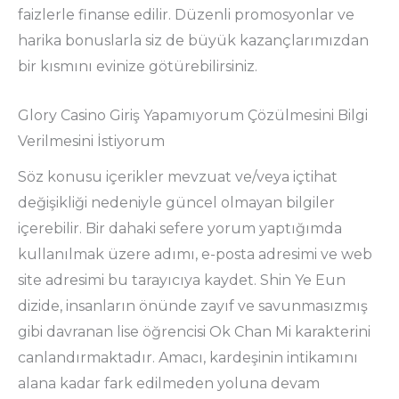
faizlerle finanse edilir. Düzenli promosyonlar ve
harika bonuslarla siz de büyük kazançlarımızdan
bir kısmını evinize götürebilirsiniz.
Glory Casino Giriş Yapamıyorum Çözülmesini Bilgi
Verilmesini İstiyorum
Söz konusu içerikler mevzuat ve/veya içtihat
değişikliği nedeniyle güncel olmayan bilgiler
içerebilir. Bir dahaki sefere yorum yaptığımda
kullanılmak üzere adımı, e-posta adresimi ve web
site adresimi bu tarayıcıya kaydet. Shin Ye Eun
dizide, insanların önünde zayıf ve savunmasızmış
gibi davranan lise öğrencisi Ok Chan Mi karakterini
canlandırmaktadır. Amacı, kardeşinin intikamını
alana kadar fark edilmeden yoluna devam