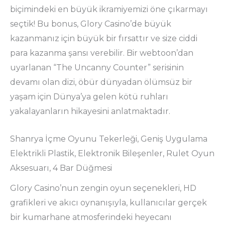
biçimindeki en büyük ikramiyemizi öne çıkarmayı
seçtik! Bu bonus, Glory Casino’de büyük
kazanmanız için büyük bir fırsattır ve size ciddi
para kazanma şansı verebilir. Bir webtoon’dan
uyarlanan “The Uncanny Counter” serisinin
devamı olan dizi, öbür dünyadan ölümsüz bir
yaşam için Dünya’ya gelen kötü ruhları
yakalayanların hikayesini anlatmaktadır.
Shanrya İçme Oyunu Tekerleği, Geniş Uygulama
Elektrikli Plastik, Elektronik Bileşenler, Rulet Oyun
Aksesuarı, 4 Bar Düğmesi
Glory Casino’nun zengin oyun seçenekleri, HD
grafikleri ve akıcı oynanışıyla, kullanıcılar gerçek
bir kumarhane atmosferindeki heyecanı