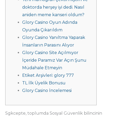
doktorda herşey iyi dedi. Nasıl
aniden meme kanseri oldum?
Glory Casino Oyun Adında
Oyunda Çıkarıldım
Glory Casino Yanıltma Yaparak
İnsanların Parasını Alıyor
Glory Casino Site Açılmıyor
İçeride Paramız Var Açın Şunu
Müdahale Etmeyin
Etiket Arşivleri: glory 777
TL İlk Üyelik Bonusu
Glory Casino İncelemesi
Sgkcepte, toplumda Sosyal Güvenlik bilincinin