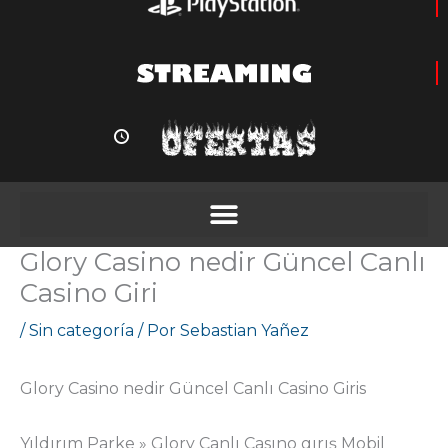
Glory Casino nedir Güncel Canlı
Casino Giri
/
Sin categoría
/ Por
Sebastian Yañez
Glory Casino nedir Güncel Canlı Casino Giris
Yıldırım Parke » Glory Canlı Casıno gırış Mobil