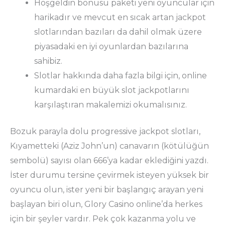
Hoşgeldin bonusu paketi yeni oyuncular için
harikadır ve mevcut en sıcak artan jackpot
slotlarından bazıları da dahil olmak üzere
piyasadaki en iyi oyunlardan bazılarına
sahibiz.
Slotlar hakkında daha fazla bilgi için, online
kumardaki en büyük slot jackpotlarını
karşılaştıran makalemizi okumalısınız.
Bozuk parayla dolu progressive jackpot slotları,
Kıyametteki (Aziz John’un) canavarın (kötülüğün
sembolü) sayısı olan 666’ya kadar eklediğini yazdı.
İster durumu tersine çevirmek isteyen yüksek bir
oyuncu olun, ister yeni bir başlangıç ​​arayan yeni
başlayan biri olun, Glory Casino online’da herkes
için bir şeyler vardır. Pek çok kazanma yolu ve