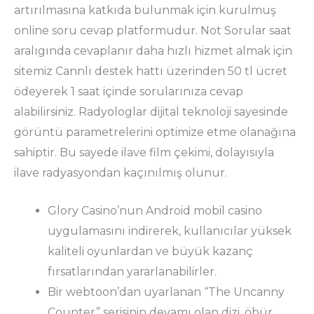
artırılmasına katkıda bulunmak için kurulmuş
online soru cevap platformudur. Not Sorular saat
aralıgında cevaplanır daha hızlı hizmet almak için
sitemiz Cannlı destek hattı üzerinden 50 tl ücret
ödeyerek 1 saat içinde sorularınıza cevap
alabilirsiniz. Radyologlar dijital teknoloji sayesinde
görüntü parametrelerini optimize etme olanağına
sahiptir. Bu sayede ilave film çekimi, dolayısıyla
ilave radyasyondan kaçınılmış olunur.
Glory Casino’nun Android mobil casino
uygulamasını indirerek, kullanıcılar yüksek
kaliteli oyunlardan ve büyük kazanç
fırsatlarından yararlanabilirler.
Bir webtoon’dan uyarlanan “The Uncanny
Counter” serisinin devamı olan dizi, öbür