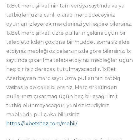
1xBet mərc şirkətinin tam versiya saytında və ya
tətbiqləri üzrə canlı olaraq mərc edəcəyiniz
oyunları izləyərək mərclərinizi yerləşdirə bilərsiniz.
1xBet mərc şirkəti üzrə pulların çəkimi üçün bir
tələb etdikdən çox qısa bir müddət sonra siz əldə
etdiyniz məbləği öz balansınızda görə bilərsiniz. 1x
saytında çıxarılma tələbi etdiyiniz məbləğlər üçün
heç bir faiz dərəcəsi tutulmayacaqdır. 1xBet
Azerbaycan mərc saytı üzrə pullarınızı tətbiq
vasitəsilə də çəkə bilərsiniz. Mərc şirkətindən
pullarınızı çıxarmaq üçün heç bir aşağı limit
tətbiq olunmayacaqdır, yəni siz istədiyiniz
məbləğdə pul çəkə bilərsiniz
https://1xbetsitez.com/mobil/
.