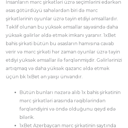
İnsanların mərc şirkətləri üzrə seçimlərini edərkən
əsas götürdüyü sahələrdən biri də mərc
şirkətlərinin oyunlar üzrə təyin etdiyi əmsallardır.
Təklif olunan bu yüksək əmsallar sayəsində daha
yüksək gəlirlər əldə etmək imkanı yaranır. 1xBet
bahis şirkəti bütün bu əsasların hamısına cavab
verir və mərc şirkəti hər zaman oyunlar üzrə təyin
etdiyi yüksək əmsallar ilə fərqlənmişdir. Gəlirlərinizi
artıqmaq və daha yüksək qazanc əldə etmək
üçün bk 1xBet ən yaxşı ünvandır.
Bütün bunları nəzərə alıb 1x bahis şirkətinin
mərc şirkətləri arasında rəqiblərindən
fərqləndiyini və öndə olduğunu qeyd edə
bilərik.
1xBet Azerbaycan mərc şirkətinin saytında