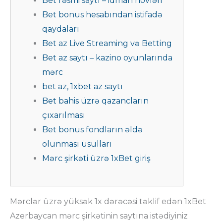
Bet rəsmi saytı – idman növləri
Bet bonus hesabından istifadə
qaydaları
Bet az Live Streaming və Betting
Bet az saytı – kazino oyunlarında
mərc
bet az, 1xbet az saytı
Bet bahis üzrə qazancların
çıxarılması
Bet bonus fondların əldə
olunması üsulları
Mərc şirkəti üzrə 1xBet giriş
Mərclər üzrə yüksək 1x dərəcəsi təklif edən 1xBet
Azerbaycan mərc şirkətinin saytına istədiyiniz