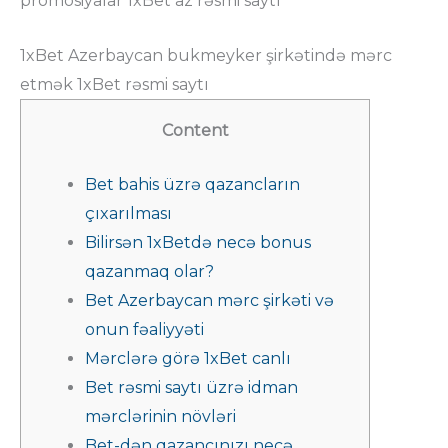
promosiyalar 1xBet az rəsmi saytı
1xBet Azerbaycan bukmeyker şirkətində mərc
etmək 1xBet rəsmi saytı
Content
Bet bahis üzrə qazancların
çıxarılması
Bilirsən 1xBetdə necə bonus
qazanmaq olar?
Bet Azerbaycan mərc şirkəti və
onun fəaliyyəti
Mərclərə görə 1xBet canlı
Bet rəsmi saytı üzrə idman
mərclərinin növləri
Bet-dən qazancınızı necə