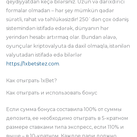
qeydiyyatdan keçə bilərsiniz. Uzun və darıxdırıcı
formalar olmadan – hər şey mümkün qədər
sürətli, rahat və təhlükəsizdir! 250`dən çox ödəniş
sistemindən istifadə edərək, dünyanın hər
yerindən hesabı artırmaq olar. Bundan əlavə,
oyunçular kriptovalyuta da daxil olmaqla, istənilən
valyutadan istifadə edə bilərlər
https://1xbetsitez.com
.
Как отыграть 1xBet?
Как отыграть и использовать бонус
Если сумма бонуса составила 100% от суммы
депозита, ее необходимо отыграть в 5-кратном
размере ставками типа экспресс, если 110% и
выше – в 10-кратном. Каждое пари должно