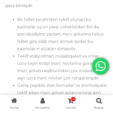
qaza bilmişdir.
Bk 1xBet tərəfindən təklif olunan bu
kazinolar üçün yaxşı cəhətlərdən biri də
sizin istədiyiniz zaman, mərc şirkətinə təkcə
1xBet giriş edib mərc etmək qədər bu
kazinoların əlçatan olmasıdır.
Təklif etdiyi idman müsabiqələri və onlar
üzrə təyin etdiyi mərc növlərinə görə 1xBet
mərc şirkəti rəqiblərindən çox öndədir və
sayt üzrə mərc növləri çox rəngarəngdir.
Geniş çeşiddə olan bonuslar və promosiyalar
təklif edən mərc şirkəti axtarırsınızsa sizin
0
üçün ola biləcək mərc şirkəti hBet
bukmeyker olacaqdır.
Home
Mi cuenta
Carrito
Buscar