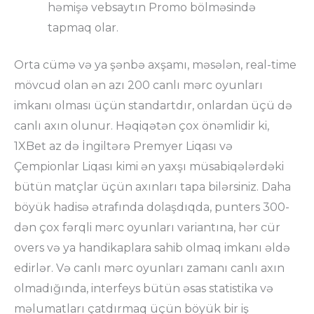
həmişə vebsaytın Promo bölməsində
tapmaq olar.
Orta cümə və ya şənbə axşamı, məsələn, real-time
mövcud olan ən azı 200 canlı mərc oyunları
imkanı olması üçün standartdır, onlardan üçü də
canlı axın olunur. Həqiqətən çox önəmlidir ki,
1XBet az də İngiltərə Premyer Liqası və
Çempionlar Liqası kimi ən yaxşı müsabiqələrdəki
bütün matçlar üçün axınları tapa bilərsiniz. Daha
böyük hadisə ətrafında dolaşdıqda, punters 300-
dən çox fərqli mərc oyunları variantına, hər cür
overs və ya handikaplara sahib olmaq imkanı əldə
edirlər. Və canlı mərc oyunları zamanı canlı axın
olmadığında, interfeys bütün əsas statistika və
məlumatları çatdırmaq üçün böyük bir iş