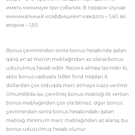
иметь минимум три события. В первом случае
минимальный коэффициент каждого – 1,40, во
втором – 1,50.
Bonus çevirimindən sonra bonus hesabında qalan
qalıq ən az mərcin məbləğindən az olarsa bonus
uduzulmuş hesab edilir. Nəzərə almaq lazımdır ki,
aktiv bonus vasitəsilə 1xBet fond miqdarı 6
dollardan çox olduqda mərc etməyə icazə verilmir.
Ümumilikdə isə, çevrilmiş bonus məbləği ilk verilən
bonus məbləğindən çox ola bilməz. Əgər bonus
çevirimindən sonra bonus hesabındakı qalan
məbləğ minimum mərc məbləğindən az alarsa, bu
bonus uduzulmuş hesab olunur.