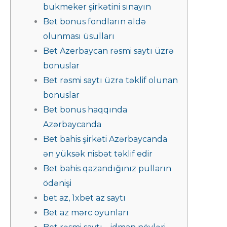
bukmeker şirkətini sınayın
Bet bonus fondların əldə
olunması üsulları
Bet Azerbaycan rəsmi saytı üzrə
bonuslar
Bet rəsmi saytı üzrə təklif olunan
bonuslar
Bet bonus haqqında
Azərbaycanda
Bet bahis şirkəti Azərbaycanda
ən yüksək nisbət təklif edir
Bet bahis qazandığınız pulların
ödənişi
bet az, 1xbet az saytı
Bet az mərc oyunları