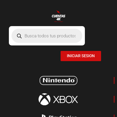
Ir
al
contenido
Búsqueda
de
productos
INICIAR SESION