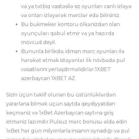
və ya tətbiq vasitəsilə siz oyunları canlı izləyə
və onları izləyərək mərclər edə bilirsiniz.
Bu bukmeker kontoru ölkənizdən olan
oyunçuları qəbul etmir və ya hazırda
mövcud deyil.
Bununla birlikdə, idman mərc oyunları ilə
hərəkət etmək istəyənlər ilk növbədə pul
vəsaitlərini yerləşdirməlidirlər.1XBET
azerbaycan 1XBET AZ
Sizin üçün təklif olunan bu üstünlüklərdən
yararlana bilmək üçün saytda qeydiyyatdan
keçməniz və 1xBet Azerbaycan saytına giriş
etməniz lazımdır.Pulsuz mərc bonusu əldə edin
1xBet hər gün milyonlarla insanın oynadığı və pul