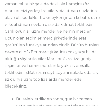
zaman rahat bir şəkildə daxil ola həmçinin öz
mərclərinizi yerləşdirə bilərsiniz. İdman növlərinə
əlavə olaraq 1xBet bukmeyker şirkəti 1x bahis üzrə
virtual idman növləri üzrə də xidmət təklif edir.
Canlı oyunlar üzrə mərclər və həmin mərclər
üçün olan seçimlər mərc şirkətlərində əsas
götürülən funskiyalarından biridir. Bütün bunları
nəzərə alın 1xBet mərc şirkətinin çox yaxşı halda
olduğu söylənilə bilər.Mərclər üzrə sizə geniş
seçimlər və həmin mərclərdə yüksək əmsallar
təklif edir. 1xBet rəsmi saytı saytını istifadə edərək
siz dünya üzrə top liqalarda mərclər edə
biləcəksiniz.
Bu tələbi etdikdən sonra, qısa bir zaman
çərçivəsi içində çıxarılmasını tələb etdiyiniz