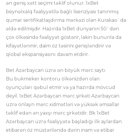
ən geniş xətt seçimi təklif olunur. 1xBet
beynəlxalq fəaliyyətilə bağlı lisenziyası tanınmış
qumar sertifikatlaşdırma mərkəzi olan Kurakao`da
əldə edilmişdir. Hazırda 1xBet dünyanın 50`dən
çox ölkəsində fəaliyyət göstərir, lakin bununla da
kifayətlənmir, daim öz təsirini genişləndirir və
qlobal ekspansiyasını davam etdirir.
Bet Azərbaycan üzrə ən böyük mərc saytı
Bu bukmeker kontoru ölkənizdən olan
oyunçuları qəbul etmir və ya hazırda mövcud
deyil. 1xBet Azərbaycan mərc şirkəti Azərbaycan
üzrə onlayn mərc xidmətləri və yüksək əmsallar
təklif edən ən yaxşı mərc şirkətidir. Bk 1xBet
Azərbaycan üzrə fəaliyyətə başladığı ilk aylardan
etibarən öz müştəriləndə dərin inam və etibar