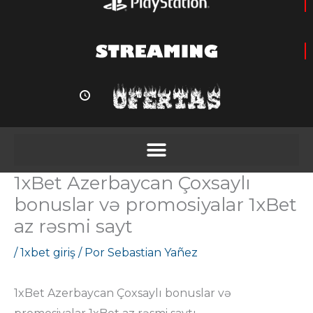
1xBet Azerbaycan Çoxsaylı
bonuslar və promosiyalar 1xBet
az rəsmi sayt
/
1xbet giriş
/ Por
Sebastian Yañez
1xBet Azerbaycan Çoxsaylı bonuslar və