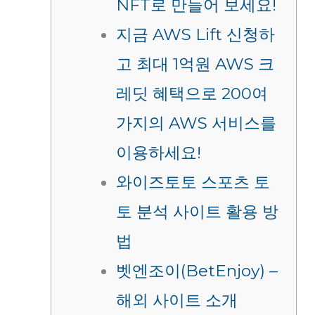
NFT로 만들어 보세요!
지금 AWS Lift 신청하
고 최대 1억원 AWS 크
레딧 혜택으로 200여
가지의 AWS 서비스를
이용하세요!
와이즈토토 스포츠 토
토 분석 사이트 활용 방
법
벳엔조이(BetEnjoy) –
해외 사이트 소개