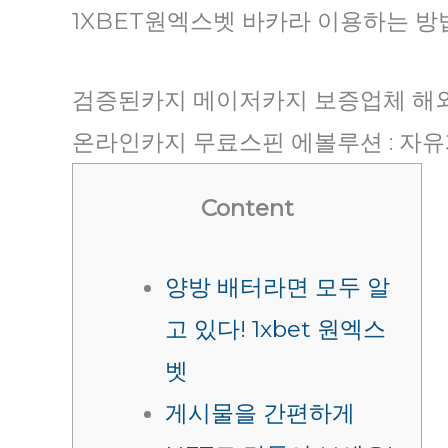
1XBET원엑스벳 바카라 이용하는 방법
검증된카지 메이저카지 보증업체 해외카
온라인카지 무료스핀 에볼루션 : 자
Content
양방 배터라면 모두 알
고 있다! 1xbet 원엑스
벳
게시물을 간편하게