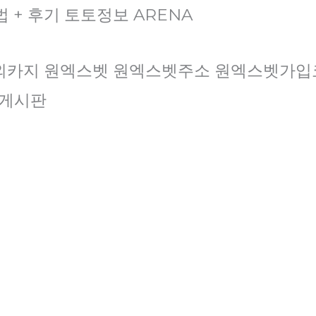
 + 후기 토토정보 ARENA
지 원엑스벳 원엑스벳주소 원엑스벳가입코드 1x
유게시판