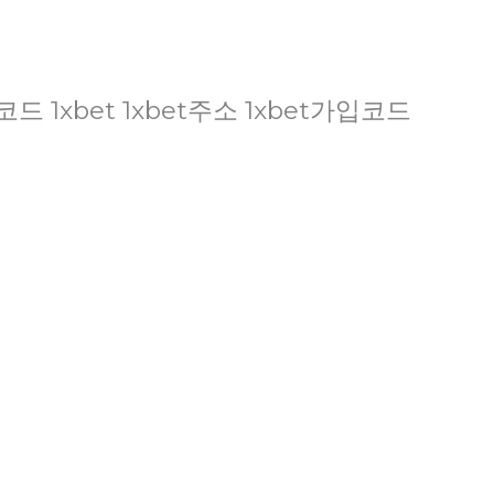
bet 1xbet주소 1xbet가입코드