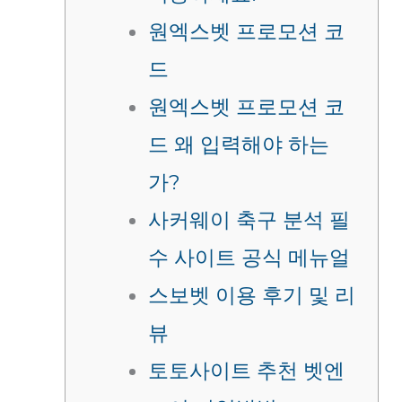
원엑스벳 프로모션 코
드
원엑스벳 프로모션 코
드 왜 입력해야 하는
가?
사커웨이 축구 분석 필
수 사이트 공식 메뉴얼
스보벳 이용 후기 및 리
뷰
토토사이트 추천 벳엔