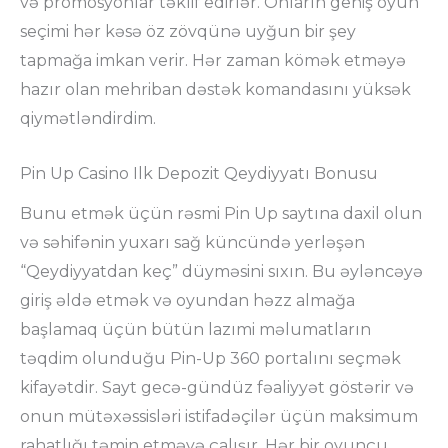
və promosyonlar təklif edirlər. Onların geniş oyun
seçimi hər kəsə öz zövqünə uyğun bir şey
tapmağa imkan verir. Hər zaman kömək etməyə
hazır olan mehriban dəstək komandasını yüksək
qiymətləndirdim.
Pin Up Casino Ilk Depozit Qeydiyyatı Bonusu
Bunu etmək üçün rəsmi Pin Up saytına daxil olun
və səhifənin yuxarı sağ küncündə yerləşən
“Qeydiyyatdan keç” düyməsini sıxın. Bu əyləncəyə
giriş əldə etmək və oyundan həzz almağa
başlamaq üçün bütün lazımi məlumatların
təqdim olunduğu Pin-Up 360 portalını seçmək
kifayətdir. Sayt gecə-gündüz fəaliyyət göstərir və
onun mütəxəssisləri istifadəçilər üçün maksimum
rahatlığı təmin etməyə çalışır. Hər bir oyunçu