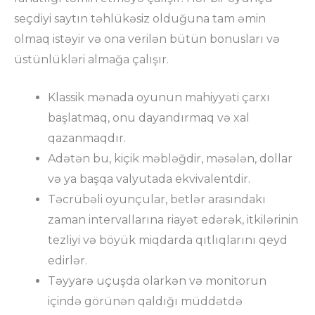
seçdiyi saytın təhlükəsiz olduğuna tam əmin
olmaq istəyir və ona verilən bütün bonusları və
üstünlükləri almağa çalışır.
Klassik mənada oyunun mahiyyəti çarxı
başlatmaq, onu dayandırmaq və xal
qazanmaqdır.
Adətən bu, kiçik məbləğdir, məsələn, dollar
və ya başqa valyutada ekvivalentdir.
Təcrübəli oyunçular, betlər arasındakı
zaman intervallarına riayət edərək, itkilərinin
tezliyi və böyük miqdarda qıtlıqlarını qeyd
edirlər.
Təyyarə uçuşda olarkən və monitorun
içində görünən qaldığı müddətdə