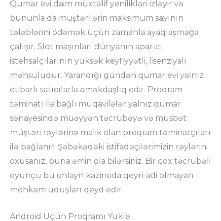
Qumar evi daim müxtəlif yenilikləri izləyir və
bununla da müştərilərin maksimum sayının
tələblərini ödəmək üçün zamanla ayaqlaşmağa
çalışır. Slot maşınları dünyanın aparıcı
istehsalçılarının yüksək keyfiyyətli, lisenziyalı
məhsuludur. Yarandığı gündən qumar evi yalnız
etibarlı satıcılarla əməkdaşlıq edir. Proqram
təminatı ilə bağlı müqavilələr yalnız qumar
sənayesində müəyyən təcrübəyə və müsbət
müştəri rəylərinə malik olan proqram təminatçıları
ilə bağlanır. Şəbəkədəki istifadəçilərimizin rəylərini
oxusanız, buna əmin ola bilərsiniz. Bir çox təcrübəli
oyunçu bu onlayn kazinoda qeyri-adi olmayan
möhkəm uduşları qeyd edir.
Android Üçün Proqramı Yukle