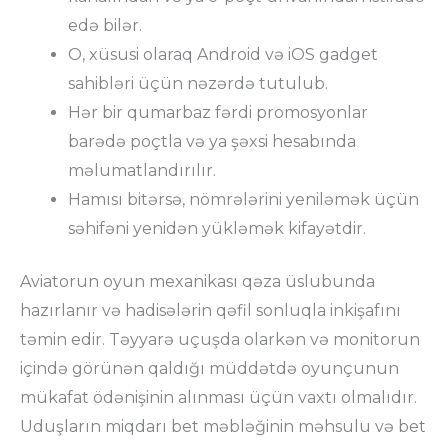
edə bilər.
O, xüsusi olaraq Android və iOS gadget
sahibləri üçün nəzərdə tutulub.
Hər bir qumarbaz fərdi promosyonlar
barədə poçtla və ya şəxsi hesabında
məlumatlandırılır.
Hamısı bitərsə, nömrələrini yeniləmək üçün
səhifəni yenidən yükləmək kifayətdir.
Aviatorun oyun mexanikası qəza üslubunda
hazırlanır və hadisələrin qəfil sonluqla inkişafını
təmin edir. Təyyarə uçuşda olarkən və monitorun
içində görünən qaldığı müddətdə oyunçunun
mükafat ödənişinin alınması üçün vaxtı olmalıdır.
Uduşların miqdarı bet məbləğinin məhsulu və bet