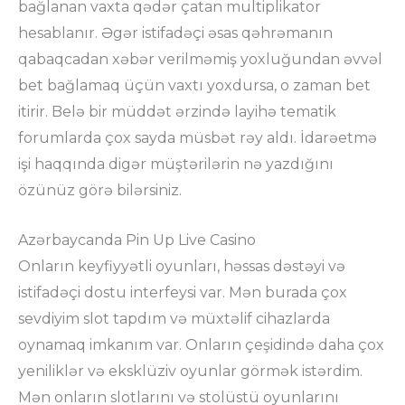
bağlanan vaxta qədər çatan multiplikator
hesablanır. Əgər istifadəçi əsas qəhrəmanın
qabaqcadan xəbər verilməmiş yoxluğundan əvvəl
bet bağlamaq üçün vaxtı yoxdursa, o zaman bet
itirir. Belə bir müddət ərzində layihə tematik
forumlarda çox sayda müsbət rəy aldı. İdarəetmə
işi haqqında digər müştərilərin nə yazdığını
özünüz görə bilərsiniz.
Azərbaycanda Pin Up Live Casino
Onların keyfiyyətli oyunları, həssas dəstəyi və
istifadəçi dostu interfeysi var. Mən burada çox
sevdiyim slot tapdım və müxtəlif cihazlarda
oynamaq imkanım var. Onların çeşidində daha çox
yeniliklər və eksklüziv oyunlar görmək istərdim.
Mən onların slotlarını və stolüstü oyunlarını