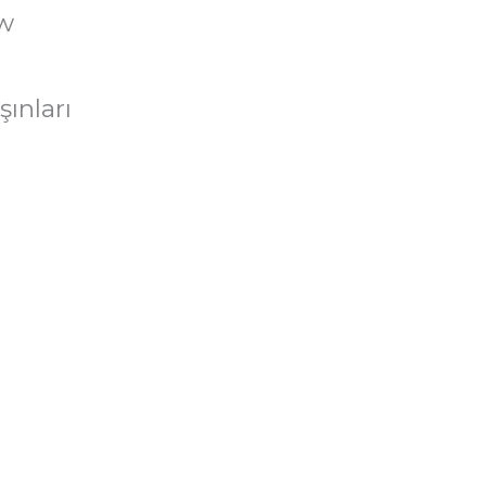
ew
ınları