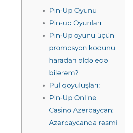
Pin-Up Oyunu
Pin-up Oyunları
Pin-Up oyunu üçün
promosyon kodunu
haradan əldə edə
bilərəm?
Pul qoyuluşları:
Pin-Up Online
Casino Azerbaycan:
Azərbaycanda rəsmi