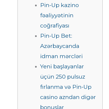
Pin-Up kazino
fəaliyyətinin
coğrafiyası
Pin-Up Bet:
Azərbaycanda
idman mərcləri
Yeni başlayanlar
üçün 250 pulsuz
fırlanma və Pin-Up
casino azndan digər
bonuslar