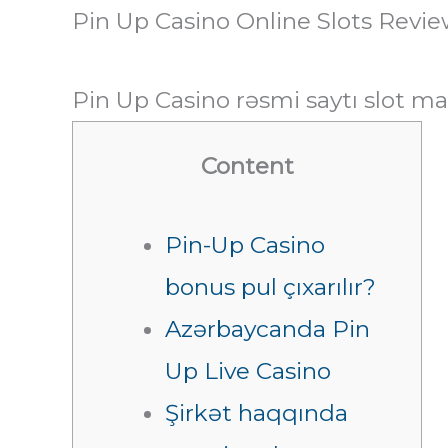
Pin Up Casino Online Slots Revi
Pin Up Casino rəsmi saytı slot maş
Content
Pin-Up Casino
bonus pul çıxarılır?
Azərbaycanda Pin
Up Live Casino
Şirkət haqqında