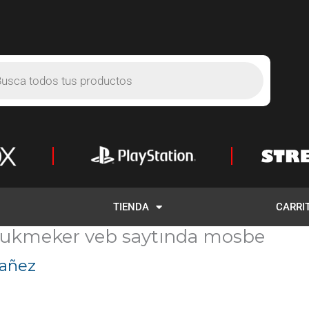
ueda
uctos
TIENDA
CARRI
r bukmeker veb saytında mosbe
Yañez