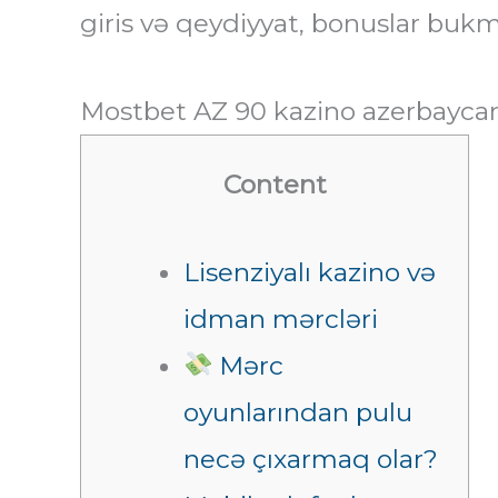
giris və qeydiyyat, bonuslar bu
Mostbet AZ 90 kazino azerbaycan
Content
Lisenziyalı kazino və
idman mərcləri
Mərc
oyunlarından pulu
necə çıxarmaq olar?