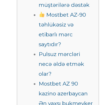
müştərilərə dəstək
Mostbet AZ-90
təhlükəsiz və
etibarlı mərc
saytıdır?
Pulsuz mərcləri
necə əldə etmək
olar?
Mostbet AZ 90
kazino azerbaycan
Ən yaxşı bukmeyker