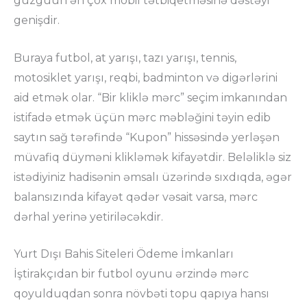
güzgüün ən çox mobil tətbiqetməsinə dəstəyi
genişdir.
Buraya futbol, at yarışı, tazı yarışı, tennis,
motosiklet yarışı, reqbi, badminton və digərlərini
aid etmək olar. “Bir kliklə mərc” seçim imkanından
istifadə etmək üçün mərc məbləğini təyin edib
saytın sağ tərəfində “Kupon” hissəsində yerləşən
müvafiq düyməni klikləmək kifayətdir. Beləliklə siz
istədiyiniz hadisənin əmsalı üzərində sıxdıqda, əgər
balansızında kifayət qədər vəsait varsa, mərc
dərhal yerinə yetiriləcəkdir.
Yurt Dışı Bahis Siteleri Ödeme İmkanları
İştirakçıdan bir futbol oyunu ərzində mərc
qoyulduqdan sonra növbəti topu qapıya hansı