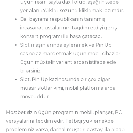
üçün rəsmi sayta daxil olub, aşağı hissədə
yer alan «Yüklə» sözünə klikləmək lazımdır.
Bal bayramı respublikanın tanınmış
incəsənət ustalarının təqdim etdiyi geniş
konsert proqramı ilə başa çatacaq.
Slot maşınlarında əylənmək və Pin Up
casino az mərc etmək üçün mobil cihazlar
üçün müxtəlif variantlardan istifadə edə
bilərsiniz.
Slot, Pin Up kazinosunda bir çox digər
müasir slotlar kimi, mobil platformalarda
mövcuddur.
Mostbet sizin üçün proqramın mobil, planşet, PC
versiyalarını təqdim edir. Tətbiqi yükləməkdə
probleminiz varsa, dərhal müştəri dəstəyi ilə əlaqə