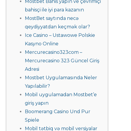
Mostbet Bahis yapın ve çevrimiçi
bahisçi ile iyi para kazanın
MostBet saytında necə
qeydiyyatdan keçmək olar?
Ice Casino – Ustawowe Polskie
Kasyno Online
Mercurecasino323com –
Mercurecasino 323 Güncel Giriş
Adresi
Mostbet Uygulamasında Neler
Yapılabilir?
Mobil uygulamadan Mostbet’e
giriş yapın
Boomerang Casino Und Pur
Spiele
Mobil tətbiq və mobil versiyalar