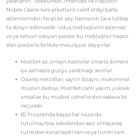
yararlanın. Telebunker, Intertops və Playtech
Mobile Casino kimi şirkətlərin təklif etdiyi bahis
sistemlərindən fərqli bir şey, hamısının Java tətbiqi
ilə dizayn edilməsidir. Uduş məbləğlərini sistemsiz
və ya səhvən ödəyən şəxslər bu məbləğləri haqsız
alan şəxslərlə birlikdə məsuliyyət daşıyırlar.
Mostbet az, onlayn kazinolar onlarla domeni
işə salmaqla güzgü yaratmağı sevirlər.
Ödəniş metodları, saytın dizaynı, mükəmməl
müştəri dəstəyi, MostBet canlı yayım, yüksək
əmsallar bu müsbət cəhətlərdən sadəcə bir
neçəsidir.
B) Proqramda başqa hal nəzərdə
tutulmayıbsa, səbəbindən asılı olmayaraq
turnirdən kənarlaşdırılan və ya turniri tərk