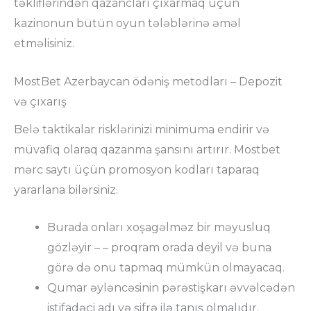
təkliflərindən qazancları çıxarmaq üçün
kazinonun bütün oyun tələblərinə əməl
etməlisiniz.
MostBet Azerbaycan ödəniş metodları – Depozit
və çıxarış
Belə taktikalar risklərinizi minimuma endirir və
müvafiq olaraq qazanma şansını artırır. Mostbet
mərc saytı üçün promosyon kodları taparaq
yararlana bilərsiniz.
Burada onları xoşagəlməz bir məyusluq
gözləyir – – proqram orada deyil və buna
görə də onu tapmaq mümkün olmayacaq.
Qumar əyləncəsinin pərəstişkarı əvvəlcədən
istifadəçi adı və şifrə ilə tanış olmalıdır.