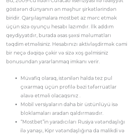
Bu, 2009-cu ildən Curacao lisenziyası ilə fəaliyyət
göstərən dünyanın ən məşhur şirkətlərindən
biridir. Qarşılaşmalara mostbet az mərc etmək
üçün sizə oyunçu hesabı lazımdır. İlk addım
qeydiyyatdır, burada əsas şəxsi məlumatları
təqdim etməlisiniz. Hesabınızı aktivləşdirmək cəmi
bir neçə dəqiqə çəkir və sizə xoş gəlmisiniz
bonusundan yararlanmaq imkanı verir.
Müvafiq olaraq, istənilən halda tez pul
çıxarmaq üçün profilə bəzi təfərrüatlar
əlavə etməli olacaqsınız .
Mobil versiyaların daha bir üstünlüyü isə
bloklamaları aradan qaldırmasıdır.
“Mostbet”in yaradıcıları Rusiya vətəndaşlığı
ilə yanaşı, Kipr vətəndaşlığına da malikdi və