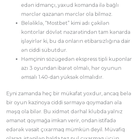
edən idmançı, yaxud komanda ilə bağlı
mərclər qazanan mərclər ola bilməz.
Beləliklə, “Mostbet” kimi adı çəkilən
kontorlar dövlət nəzarətindən tam kənarda
işləyirlər ki, bu da onların etibarsızlığına dair
ən ciddi sübutdur.
Həmçinin sözügedən ekspress tipli kuponlar
azı 3 oyundan ibarət olmalı, hər oyunun
əmsalı 1.40-dan yüksək olmalıdır.
Eyni zamanda heç bir mükafat yoxdur, ancaq belə
bir oyun kazinoya ciddi sərmayə qoymadan əla
məşq ola bilər. Bu xidmət dərhal klubda yalnız
əmanət qoymağa imkan verir, ondan istifadə
edərək vəsait çıxarmaq mümkün deyil. Müvafiq
olaraq, istənilən halda tez pul çıxarmaq üçün