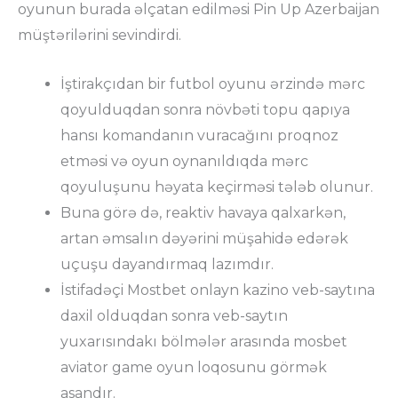
oyunun burada əlçatan edilməsi Pin Up Azerbaijan
müştərilərini sevindirdi.
İştirakçıdan bir futbol oyunu ərzində mərc
qoyulduqdan sonra növbəti topu qapıya
hansı komandanın vuracağını proqnoz
etməsi və oyun oynanıldıqda mərc
qoyuluşunu həyata keçirməsi tələb olunur.
Buna görə də, reaktiv havaya qalxarkən,
artan əmsalın dəyərini müşahidə edərək
uçuşu dayandırmaq lazımdır.
İstifadəçi Mostbet onlayn kazino veb-saytına
daxil olduqdan sonra veb-saytın
yuxarısındakı bölmələr arasında mosbet
aviator game oyun loqosunu görmək
asandır.