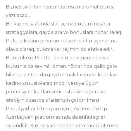
Biznes təklifləri haqqında qısa məlumat burda
yazılacaq ..
Bir kazino saytında slot açmaq üçün məşhur
strategiyalara, qaydalara və bonuslara nəzər salaq.
Pulsuz kazino proqramı klassik slot maşınlarına
əlavə olaraq, bukmeker rejimini də ehtiva edir.
Bununla siz Pin Up- də idmana mərc edə və
bununla da sevimli idman növlərində qalib gələ
bilərsiniz. Onu da qeyd etmək lazımdır ki, onlayn
kazino xüsusi olaraq mobil versiya üçün
promosyon kodları verir . Istədiyiniz yerə və
istədiyiniz saatda sifarişinizin çatdırılması
Populyarlığı bitməyən oyun Aviator Pin Up
Azərbaycan platformasında da istifadəçiləri
əyləndirir. Kazino yaranandan qısa müddət sonra